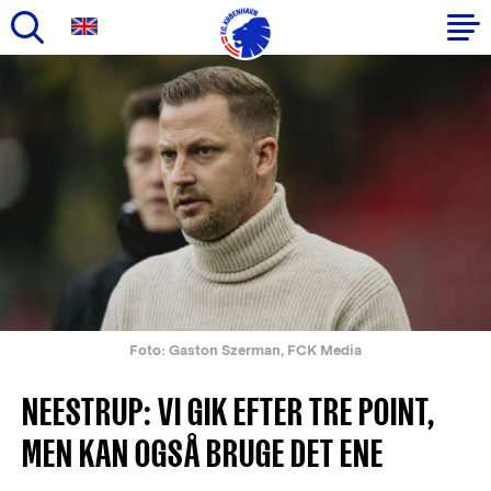
Gå
til
Primær
hovedindhold
navigation
Foto: Gaston Szerman, FCK Media
NEESTRUP: VI GIK EFTER TRE POINT,
MEN KAN OGSÅ BRUGE DET ENE