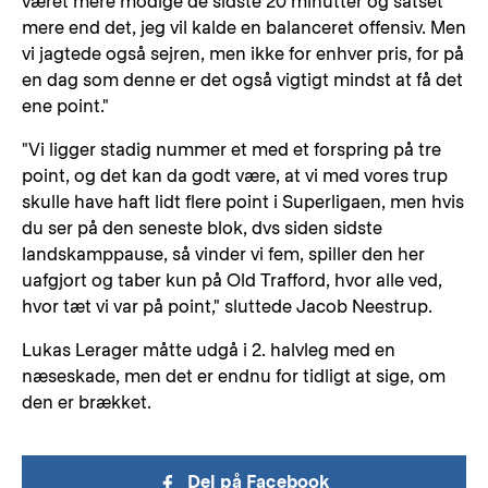
været mere modige de sidste 20 minutter og satset
mere end det, jeg vil kalde en balanceret offensiv. Men
vi jagtede også sejren, men ikke for enhver pris, for på
en dag som denne er det også vigtigt mindst at få det
ene point."
"Vi ligger stadig nummer et med et forspring på tre
point, og det kan da godt være, at vi med vores trup
skulle have haft lidt flere point i Superligaen, men hvis
du ser på den seneste blok, dvs siden sidste
landskamppause, så vinder vi fem, spiller den her
uafgjort og taber kun på Old Trafford, hvor alle ved,
hvor tæt vi var på point," sluttede Jacob Neestrup.
Lukas Lerager måtte udgå i 2. halvleg med en
næseskade, men det er endnu for tidligt at sige, om
den er brækket.
Del på Facebook