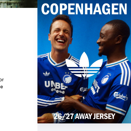
or
de