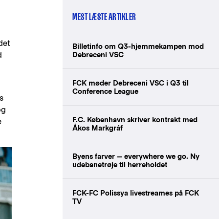
MEST LÆSTE ARTIKLER
det
Billetinfo om Q3-hjemmekampen mod
Debreceni VSC
d
FCK møder Debreceni VSC i Q3 til
Conference League
s
og
F.C. København skriver kontrakt med
e
Ákos Markgráf
Byens farver — everywhere we go. Ny
udebanetrøje til herreholdet
FCK-FC Polissya livestreames på FCK
TV