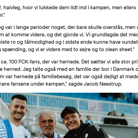
 2. halvleg, hvor vi lukkede dem lidt ind i kampen, men ellers
l."
og var i lange perioder noget, der bare skulle overstås, men 
m at komme videre, og det gjorde vi. Vi grundlagde det me
iste ro og tålmodighed og i sidste ende kunne have vundet
g spænding, og vi er videre med to sejre og to clean sheet."
e ca. 100 FCK-fans, der var hernede. Det sætter vi alle stor pri
inde herned. Jeg talte også med en familie der bor i Danmark 
 var hernede på familiebesøg, det var også dejligt at mød
høre fansene under kampen," sagde Jacob Neestrup.