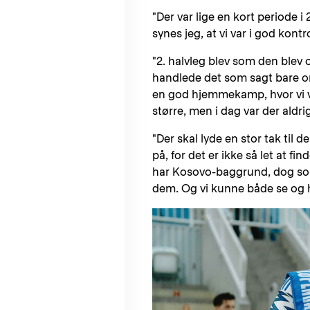
"Der var lige en kort periode i
synes jeg, at vi var i god kontro
"2. halvleg blev som den blev 
handlede det som sagt bare o
en god hjemmekamp, hvor vi v
større, men i dag var der aldri
"Der skal lyde en stor tak til d
på, for det er ikke så let at f
har Kosovo-baggrund, dog som
dem. Og vi kunne både se og 