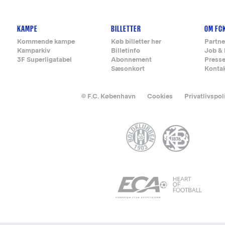
KAMPE
BILLETTER
OM FC
Kommende kampe
Køb billetter her
Partne
Kamparkiv
Billetinfo
Job & 
3F Superligatabel
Abonnement
Press
Sæsonkort
Konta
© F.C. København
Cookies
Privatlivspol