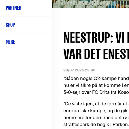
PARTNER
SHOP
NEESTRUP: VI 
MERE
VAR DET ENES
29/07 2025 22:40
"Sådan nogle Q2-kampe handler
nu er vi sikre på at komme i e
3-0-sejr over FC Drita fra Koso
"De viste igen, at de formår at
europæiske kampe, og de gik og
nemmere for dem med det røde 
straffespark de begik i Parken.