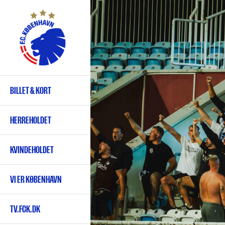
Gå
til
hovedindhold
BILLET & KORT
Primær
navigation
HERREHOLDET
KVINDEHOLDET
VI ER KØBENHAVN
TV.FCK.DK