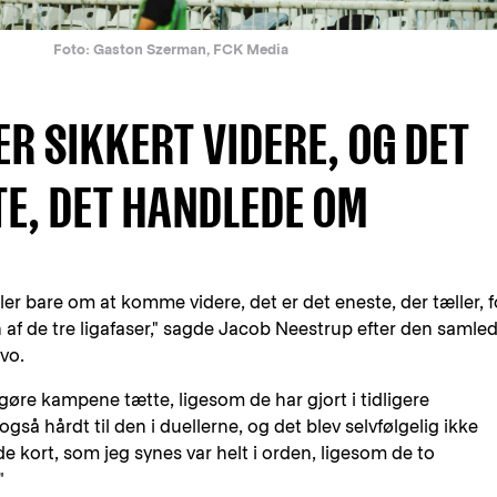
Foto: Gaston Szerman, FCK Media
ER SIKKERT VIDERE, OG DET
TE, DET HANDLEDE OM
 bare om at komme videre, det er det eneste, der tæller, f
n af de tre ligafaser," sagde Jacob Neestrup efter den samle
vo.
 gøre kampene tætte, ligesom de har gjort i tidligere
så hårdt til den i duellerne, og det blev selvfølgelig ikke
kort, som jeg synes var helt i orden, ligesom de to
"