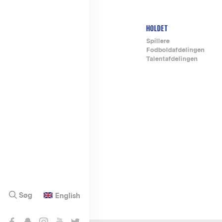
HOLDET
Footer-
Spillere
Fodboldafdelingen
menu
Talentafdelingen
Søg
English