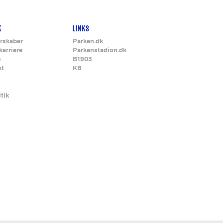
K
LINKS
rskaber
Parken.dk
karriere
Parkenstadion.dk
e
B1903
kt
KB
itik