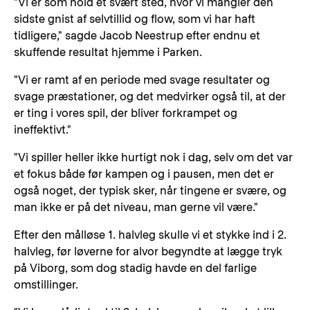
"Vi er som hold et svært sted, hvor vi mangler den
sidste gnist af selvtillid og flow, som vi har haft
tidligere," sagde Jacob Neestrup efter endnu et
skuffende resultat hjemme i Parken.
"Vi er ramt af en periode med svage resultater og
svage præstationer, og det medvirker også til, at der
er ting i vores spil, der bliver forkrampet og
ineffektivt."
"Vi spiller heller ikke hurtigt nok i dag, selv om det var
et fokus både før kampen og i pausen, men det er
også noget, der typisk sker, når tingene er svære, og
man ikke er på det niveau, man gerne vil være."
Efter den målløse 1. halvleg skulle vi et stykke ind i 2.
halvleg, før løverne for alvor begyndte at lægge tryk
på Viborg, som dog stadig havde en del farlige
omstillinger.