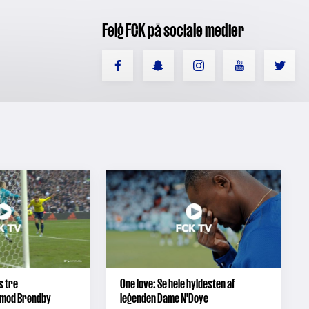
Følg FCK på sociale medier
s tre
One love: Se hele hyldesten af
 mod Brøndby
legenden Dame N'Doye