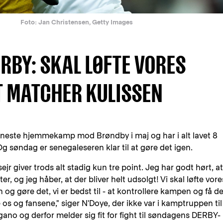
Foto: Jan Christensen, Getty Images
ERBY: SKAL LØFTE VORES
T MATCHER KULISSEN
neste hjemmekamp mod Brøndby i maj og har i alt lavet 8
 søndag er senegaleseren klar til at gøre det igen.
jr giver trods alt stadig kun tre point. Jeg har godt hørt, at
ter, og jeg håber, at der bliver helt udsolgt! Vi skal løfte vore
 og gøre det, vi er bedst til - at kontrollere kampen og få d
e os og fansene," siger N'Doye, der ikke var i kamptruppen til
o og derfor melder sig fit for fight til søndagens DERBY-