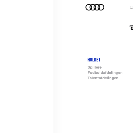
HOLDET
Footer-
Spillere
Fodboldafdelingen
menu
Talentafdelingen