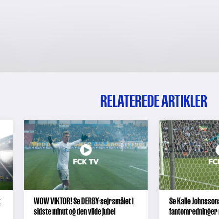
RELATEREDE ARTIKLER
k
WOW VIKTOR! Se DERBY-sejrsmålet i
Se Kalle Johnsson
sidste minut og den vilde jubel
fantomredninger