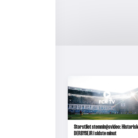
Storstilet stemningsvideo: Historis
DERBYSEJR i sidste minut