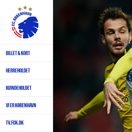
Gå
til
hovedindhold
BILLET & KORT
Primær
navigation
HERREHOLDET
KVINDEHOLDET
VI ER KØBENHAVN
TV.FCK.DK