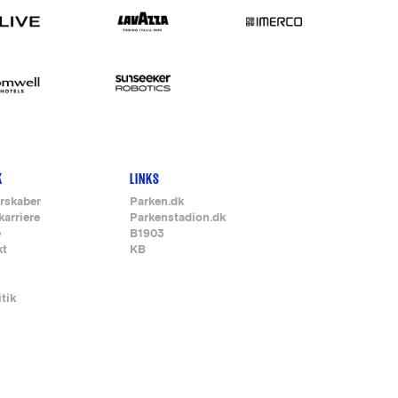
K
LINKS
rskaber
Parken.dk
karriere
Parkenstadion.dk
e
B1903
kt
KB
itik