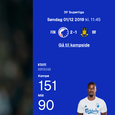
3F Superliga
Søndag 01/12 2019
kl. 11:45
FCK
BIF
2-1
Gå til kampside
N'DOYE
SUPERLIGA
Kampe
151
Mål
90