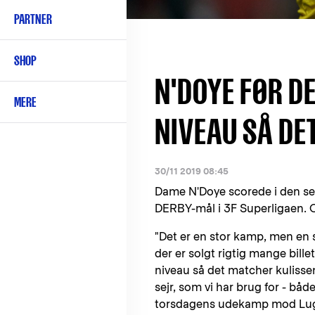
PARTNER
SHOP
N'DOYE FØR D
MERE
NIVEAU SÅ DE
30/11 2019 08:45
Dame N'Doye scorede i den se
DERBY-mål i 3F Superligaen. Og
"Det er en stor kamp, men en se
der er solgt rigtig mange billet
niveau så det matcher kulissen
sejr, som vi har brug for - båd
torsdagens udekamp mod Lugan