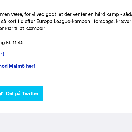
sammen være, for vi ved godt, at der venter en hård kamp - så
r så kort tid efter Europa League-kampen i torsdags, kræver
er klar til at kæmpe!"
g kl. 11.45.
r!
 mod Malmö her!
Del på Twitter