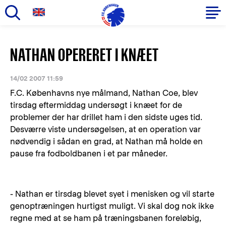
Gå
til
Primær
NATHAN OPERERET I KNÆET
hovedindhold
navigation
14/02 2007 11:59
F.C. Københavns nye målmand, Nathan Coe, blev
tirsdag eftermiddag undersøgt i knæet for de
problemer der har drillet ham i den sidste uges tid.
Desværre viste undersøgelsen, at en operation var
nødvendig i sådan en grad, at Nathan må holde en
pause fra fodboldbanen i et par måneder.
- Nathan er tirsdag blevet syet i menisken og vil starte
genoptræningen hurtigst muligt. Vi skal dog nok ikke
regne med at se ham på træningsbanen foreløbig,