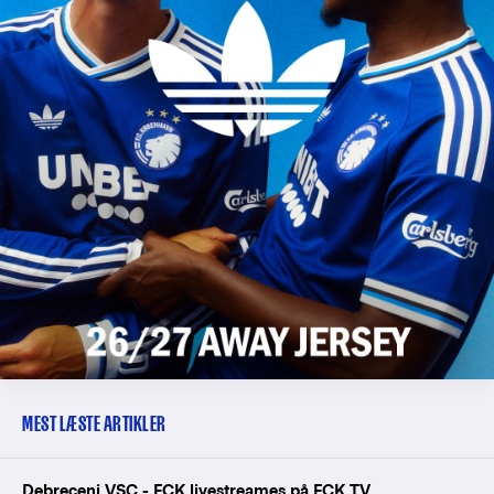
MEST LÆSTE ARTIKLER
Debreceni VSC - FCK livestreames på FCK TV