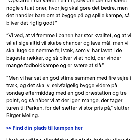
“Opstarten har været helt fin, selv om der har været
nogle situationer, hvor jeg skal gøre det bedre, men
det handler bare om at bygge på og spille kampe, så
bliver det rigtig godt.”
“Vi ved, at vi fremme i banen har stor kvalitet, og at vi
så at sige altid vil skabe chancer og lave mål, men vi
skal luge de nemme fejl væk, som vi har lavet i de
bageste rækker, og så bliver vi et hold, der vinder
mange fodboldkampe og er svære at slå.”
“Men vi har sat en god stime sammen med fire sejre i
træk, og det skal vi selvfølgelig bygge videre på
søndag eftermiddag med en god præstation og tre
point, og så håber vi at der igen mange, der tager
turen til Parken, for det sætter vi stor pris på,” slutter
Birger Meling.
>> Find din plads til kampen her