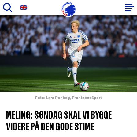
Gå
til
Primær
hovedindhold
navigation
Foto: Lars Rønbøg, FrontzoneSport
MELING: SØNDAG SKAL VI BYGGE
VIDERE PÅ DEN GODE STIME