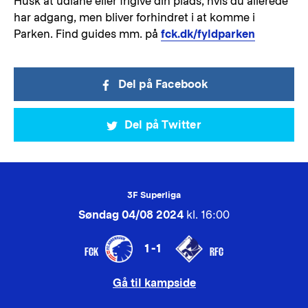
Husk at udlåne eller frigive din plads, hvis du allerede
har adgang, men bliver forhindret i at komme i
Parken. Find guides mm. på
fck.dk/fyldparken
Del på Facebook
Del på Twitter
3F Superliga
Søndag 04/08 2024
kl. 16:00
1-1
FCK
RFC
Gå til kampside