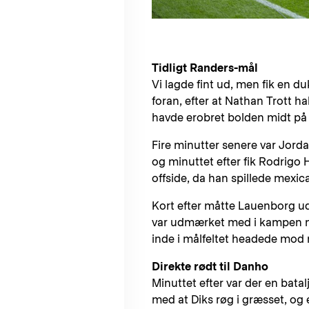
Tidligt Randers-mål
Vi lagde fint ud, men fik en d
foran, efter at Nathan Trott ha
havde erobret bolden midt på 
Fire minutter senere var Jorda
og minuttet efter fik Rodrigo 
offside, da han spillede mexica
Kort efter måtte Lauenborg u
var udmærket med i kampen nu 
inde i målfeltet headede mod
Direkte rødt til Danho
Minuttet efter var der en bata
med at Diks røg i græsset, og 