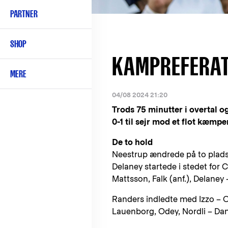
PARTNER
SHOP
KAMPREFERAT:
MERE
04/08 2024 21:20
Trods 75 minutter i overtal o
0-1 til sejr mod et flot kæmp
De to hold
Neestrup ændrede på to plads
Delaney startede i stedet for
Mattsson, Falk (anf.), Delaney
Randers indledte med Izzo – 
Lauenborg, Odey, Nordli – Da