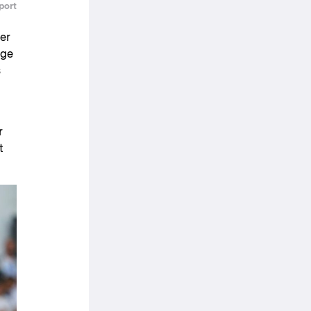
port
er
ige
s
r
t