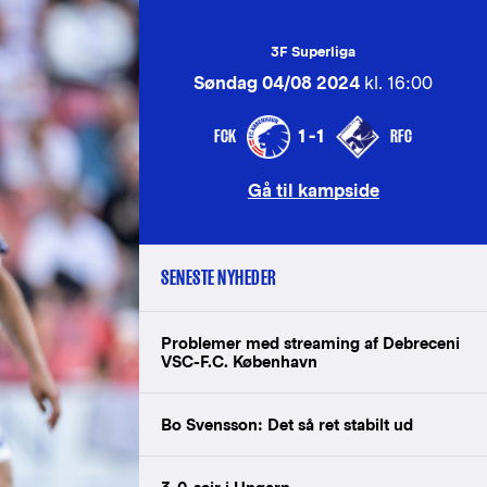
3F Superliga
Søndag 04/08 2024
kl. 16:00
FCK
RFC
1-1
Gå til kampside
SENESTE NYHEDER
Problemer med streaming af Debreceni
VSC-F.C. København
Bo Svensson: Det så ret stabilt ud