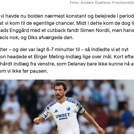
Foto: Anders Kjærbye, FrontzoneS
vi havde nu bolden nærmest konstant og belejrede i period
 vi kom til de egentlige chancer. Midt i dette kom de dog l
 da Mads Enggård med et cutback fandt Simen Nordli, men han
ræcis nok, og Diks afværgede den.
 – og der var lagt 6-7 minutter til – så indledte vi et nyt
on headede et Birger Meling-indlæg lige over mål. Kort efte
dhårdt indlæg fra venstre, som Delaney bare ikke kunne nå a
m vi ikke før pausen.