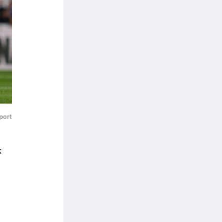
port
k