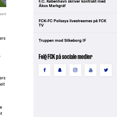
F.C. København skriver kontrakt med
Ákos Markgráf
port
FCK-FC Polissya livestreames på FCK
TV
ers
Truppen mod Silkeborg IF
,
Følg FCK på sociale medier
ers
elt
te
et