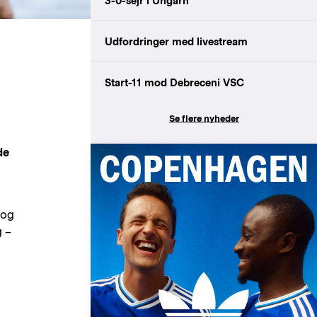
3-0-sejr i Ungarn
Udfordringer med livestream
Start-11 mod Debreceni VSC
Se flere nyheder
de
 og
g –