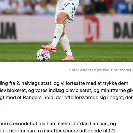
Foto: Anders Kjærbye, FrontzoneS
ng fra 2. halvlegs start, og vi fortsatte med at trykke dem
ev blokeret, og vores indlæg blev clearet, og minutterne gi
ligt mod et Randers-hold, der ofte forsvarede sig i noget, der
.
chouri sæsondebut, da han afløste Jordan Larsson, og
de – hvorfra han to minutter senere udlignede til 1-1!