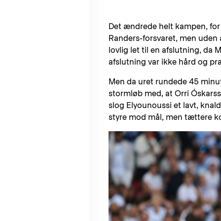
Det ændrede helt kampen, for 
Randers-forsvaret, men uden at
lovlig let til en afslutning,
afslutning var ikke hård og p
Men da uret rundede 45 minutter
stormløb med, at Orri Óskarss
slog Elyounoussi et lavt, knal
styre mod mål, men tættere ko