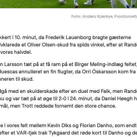
Foto: Anders Kjærbye, FrontzoneS
ukkert i 10. minut, da Frederik Lauenborg bragte gæsterne
lvklarede et Oliver Olsen-skud fra spids vinkel, efter at Rand
vores halvdel.
n Larsson tæt på at få ram på et Birger Meling-indlæg feltet
Huescas annulleret en fin flugter, da Orri Óskarsson kom fra
neren til skud.
dgå med en skulderskade efter en duel med Falk, men Rand
og var tæt på at øge til 2-0 i 24. minut, da Daniel Høegh h
 mål, men Trott reddede fornemt den store chance.
lje i vores felt mellem Kevin Diks og Florian Danho, som end
efter et VAR-tjek trak Tykgaard det røde kort til Danho og d