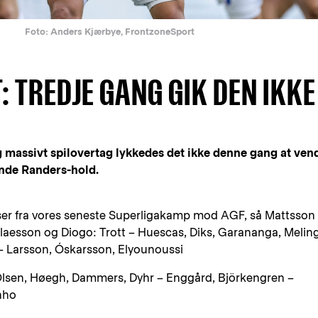
Foto: Anders Kjærbye, FrontzoneSport
 TREDJE GANG GIK DEN IKKE
g massivt spilovertag lykkedes det ikke denne gang at ven
ende Randers-hold.
er fra vores seneste Superligakamp mod AGF, så Mattsson
 Claesson og Diogo: Trott – Huescas, Diks, Garananga, Melin
 – Larsson, Óskarsson, Elyounoussi
Olsen, Høegh, Dammers, Dyhr – Enggård, Björkengren –
nho