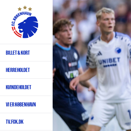
Gå
til
hovedindhold
BILLET & KORT
Primær
navigation
HERREHOLDET
KVINDEHOLDET
VI ER KØBENHAVN
TV.FCK.DK