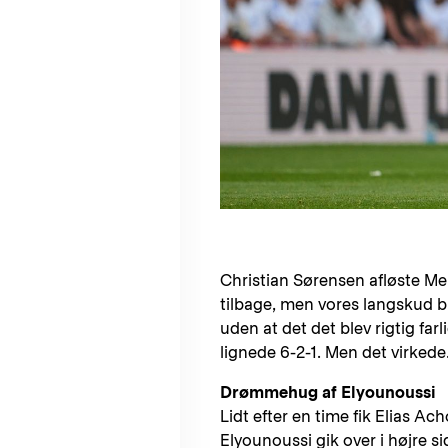
Christian Sørensen afløste Meli
tilbage, men vores langskud bl
uden at det det blev rigtig far
lignede 6-2-1. Men det virkede
Drømmehug af Elyounoussi
Lidt efter en time fik Elias A
Elyounoussi gik over i højre si