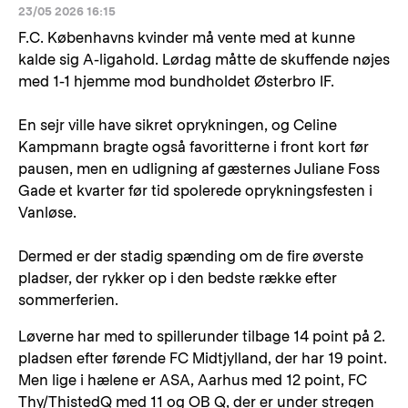
23/05 2026 16:15
F.C. Københavns kvinder må vente med at kunne
kalde sig A-ligahold. Lørdag måtte de skuffende nøjes
med 1-1 hjemme mod bundholdet Østerbro IF.
En sejr ville have sikret oprykningen, og Celine
Kampmann bragte også favoritterne i front kort før
pausen, men en udligning af gæsternes Juliane Foss
Gade et kvarter før tid spolerede oprykningsfesten i
Vanløse.
Dermed er der stadig spænding om de fire øverste
pladser, der rykker op i den bedste række efter
sommerferien.
Løverne har med to spillerunder tilbage 14 point på 2.
pladsen efter førende FC Midtjylland, der har 19 point.
Men lige i hælene er ASA, Aarhus med 12 point, FC
Thy/ThistedQ med 11 og OB Q, der er under stregen