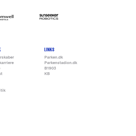
K
LINKS
rskaber
Parken.dk
karriere
Parkenstadion.dk
e
B1903
kt
KB
itik