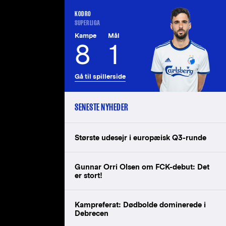
KODRO
SUPERLIGA
Kampe
Mål
8
1
Gå til spillerside
SENESTE NYHEDER
Største udesejr i europæisk Q3-runde
Gunnar Orri Olsen om FCK-debut: Det
er stort!
Kampreferat: Dødbolde dominerede i
Debrecen