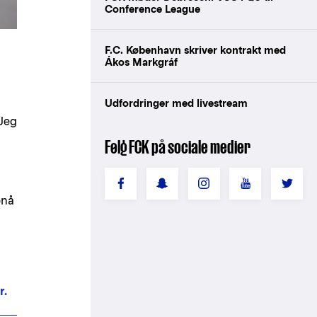
Conference League
F.C. København skriver kontrakt med
Ákos Markgráf
Udfordringer med livestream
 Jeg
Følg FCK på sociale medier
pnå
r.