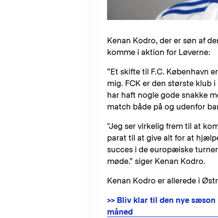
Kenan Kodro, der er søn af de
komme i aktion for Løverne:
”Et skifte til F.C. København er 
mig. FCK er den største klub 
har haft nogle gode snakke med
match både på og udenfor ba
"Jeg ser virkelig frem til a
parat til at give alt for at hj
succes i de europæiske turneri
møde.” siger Kenan Kodro.
Kenan Kodro er allerede i Østr
>> Bliv klar til den nye sæson
måned