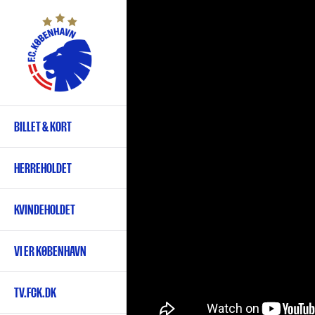
Gå
til
hovedindhold
BILLET & KORT
Primær
navigation
HERREHOLDET
KVINDEHOLDET
VI ER KØBENHAVN
TV.FCK.DK