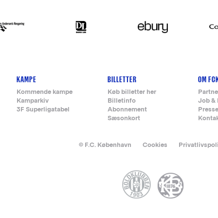
KAMPE
BILLETTER
OM FC
Kommende kampe
Køb billetter her
Partne
Kamparkiv
Billetinfo
Job & 
3F Superligatabel
Abonnement
Press
Sæsonkort
Konta
© F.C. København
Cookies
Privatlivspol