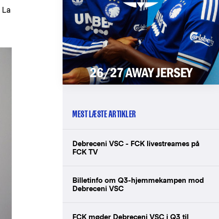
 La
MEST LÆSTE ARTIKLER
Debreceni VSC - FCK livestreames på
FCK TV
Billetinfo om Q3-hjemmekampen mod
Debreceni VSC
FCK møder Debreceni VSC i Q3 til