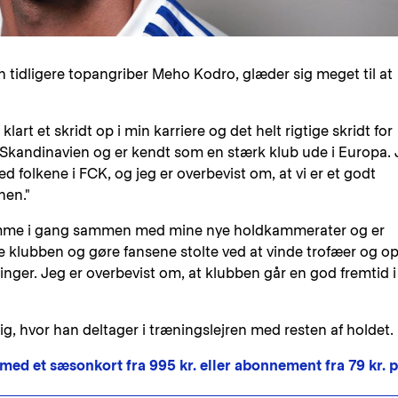
n tidligere topangriber Meho Kodro, glæder sig meget til at
klart et skridt op i min karriere og det helt rigtige skridt for
i Skandinavien og er kendt som en stærk klub ude i Europa.
 folkene i FCK, og jeg er overbevist om, at vi er et godt
nen."
t komme i gang sammen med mine nye holdkammerater og er
ælpe klubben og gøre fansene stolte ved at vinde trofæer og o
nger. Jeg er overbevist om, at klubben går en god fremtid i
ig, hvor han deltager i træningslejren med resten af holdet.
 med et sæsonkort fra 995 kr. eller abonnement fra 79 kr. p