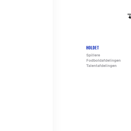
HOLDET
Footer-
Spillere
Fodboldafdelingen
menu
Talentafdelingen