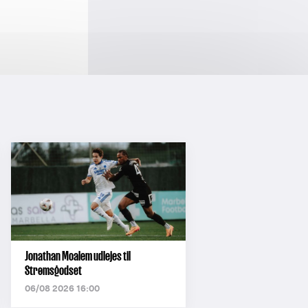
Jonathan Moalem udlejes til
Strømsgodset
06/08 2026 16:00