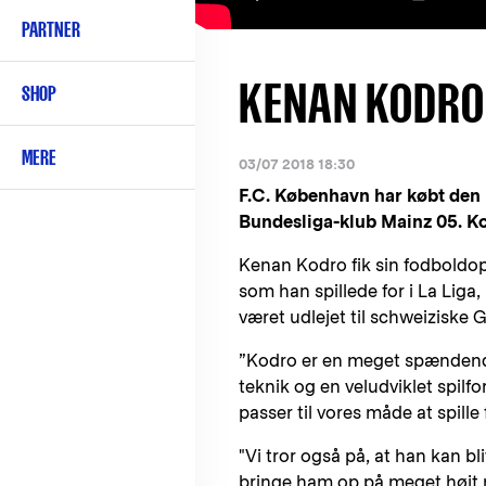
PARTNER
KENAN KODRO 
SHOP
MERE
03/07 2018 18:30
F.C. København har købt den 
Bundesliga-klub Mainz 05. Ko
Kenan Kodro fik sin fodboldo
som han spillede for i La Liga,
været udlejet til schweiziske
”Kodro er en meget spændende 
teknik og en veludviklet spilf
passer til vores måde at spill
"Vi tror også på, at han kan b
bringe ham op på meget højt ni