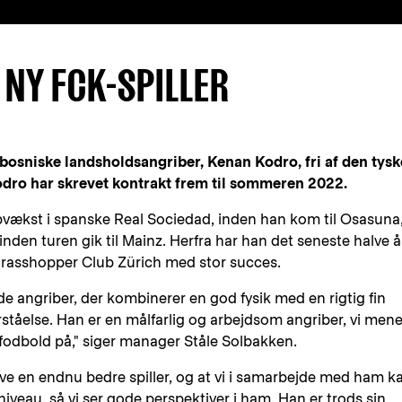
NY FCK-SPILLER
bosniske landsholdsangriber, Kenan Kodro, fri af den tysk
dro har skrevet kontrakt frem til sommeren 2022.
pvækst i spanske Real Sociedad, inden han kom til Osasuna
 inden turen gik til Mainz. Herfra har han det seneste halve å
 Grasshopper Club Zürich med stor succes.
angriber, der kombinerer en god fysik med en rigtig fin
orståelse. Han er en målfarlig og arbejdsom angriber, vi mene
e fodbold på," siger manager Ståle Solbakken.
live en endnu bedre spiller, og at vi i samarbejde med ham k
veau, så vi ser gode perspektiver i ham. Han er trods sin