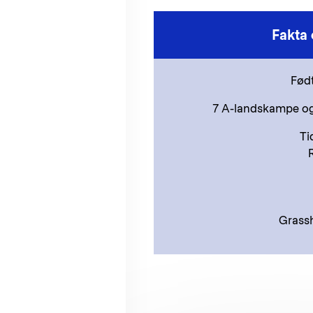
Fakta
Født
7 A-landskampe og
Ti
Grass