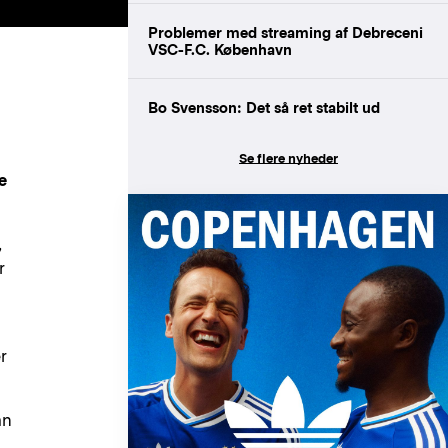
Problemer med streaming af Debreceni
VSC-F.C. København
Bo Svensson: Det så ret stabilt ud
Se flere nyheder
e
,
r
r
an