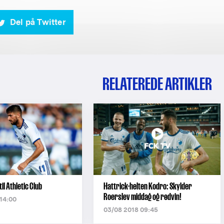
Del på Twitter
RELATEREDE ARTIKLER
il Athletic Club
Hattrick-helten Kodro: Skylder
Roerslev middag og rødvin!
 14:00
03/08 2018 09:45