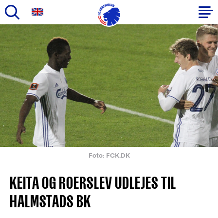
Gå
til
Primær
hovedindhold
navigation
Foto: FCK.DK
KEITA OG ROERSLEV UDLEJES TIL
HALMSTADS BK