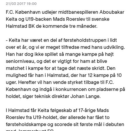
21/03 2017 19:00
F.C. København udlejer midtbanespilleren Aboubakar
Keita og U19-backen Mads Roerslev til svenske
Halmstad BK de kommende tre måneder.
- Keita har været en del af førsteholdstruppen i lidt
over et år, og vi er meget tilfredse med hans udvikling.
Han har dog ikke spillet så mange kampe på højt
seniorniveau, og det er vigtigt for ham at blive
matchet i kampe for at tage det næste skridt. Den
mulighed får han i Halmstad, der har 12 kampe på 10
uger. Herefter vil han vende styrket tilbage til F.C.
København og indgå i konkurrencen om pladserne på
holdet, siger teknisk direktør Johan Lange.
I Halmstad får Keita følgeskab af 17-årige Mads
Roerslev fra U19-holdet, der allerede har fået to
førsteholdskampe og scorede sit første mål i debuten