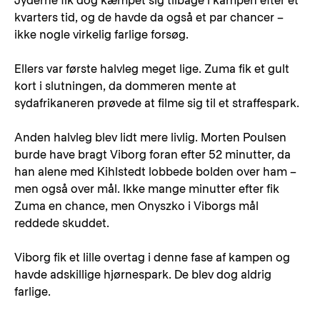
Jyderne fik dog kæmpet sig tilbage i kampen efter et
kvarters tid, og de havde da også et par chancer –
ikke nogle virkelig farlige forsøg.
Ellers var første halvleg meget lige. Zuma fik et gult
kort i slutningen, da dommeren mente at
sydafrikaneren prøvede at filme sig til et straffespark.
Anden halvleg blev lidt mere livlig. Morten Poulsen
burde have bragt Viborg foran efter 52 minutter, da
han alene med Kihlstedt lobbede bolden over ham –
men også over mål. Ikke mange minutter efter fik
Zuma en chance, men Onyszko i Viborgs mål
reddede skuddet.
Viborg fik et lille overtag i denne fase af kampen og
havde adskillige hjørnespark. De blev dog aldrig
farlige.