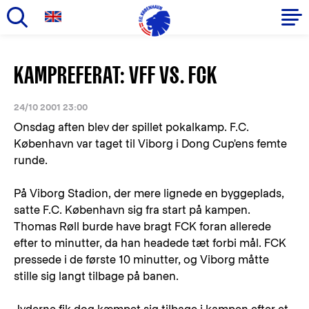
Gå
til
Primær
KAMPREFERAT: VFF VS. FCK
hovedindhold
navigation
24/10 2001 23:00
Onsdag aften blev der spillet pokalkamp. F.C.
København var taget til Viborg i Dong Cup'ens femte
runde.
På Viborg Stadion, der mere lignede en byggeplads,
satte F.C. København sig fra start på kampen.
Thomas Røll burde have bragt FCK foran allerede
efter to minutter, da han headede tæt forbi mål. FCK
pressede i de første 10 minutter, og Viborg måtte
stille sig langt tilbage på banen.