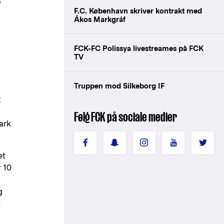
F.C. København skriver kontrakt med
Ákos Markgráf
FCK-FC Polissya livestreames på FCK
TV
Truppen mod Silkeborg IF
t
Følg FCK på sociale medier
ark
et
 10
g
r