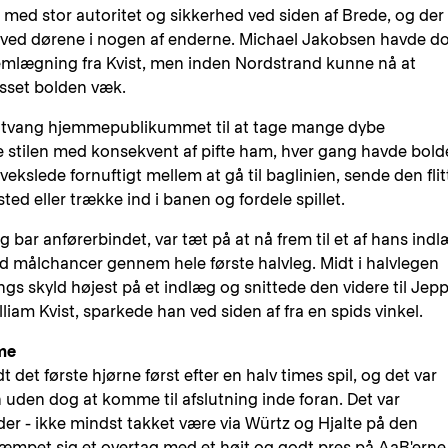
 med stor autoritet og sikkerhed ved siden af Brede, og der
vet ved dørene i nogen af enderne. Michael Jakobsen havde d
emlægning fra Kvist, men inden Nordstrand kunne nå at
losset bolden væk.
r tvang hjemmepublikummet til at tage mange dybe
lde stilen med konsekvent af pifte ham, hver gang havde bol
 vekslede fornuftigt mellem at gå til baglinien, sende den flit
d eller trække ind i banen og fordele spillet.
 bar anførerbindet, var tæt på at nå frem til et af hans indl
 målchancer gennem hele første halvleg. Midt i halvlegen
gs skyld højest på et indlæg og snittede den videre til Jep
liam Kvist, sparkede han ved siden af fra en spids vinkel.
ime
det første hjørne først efter en halv times spil, og det var
uden dog at komme til afslutning inde foran. Det var
er - ikke mindst takket være via Würtz og Hjalte på den
kæmpet sig et overtag med et højt og godt pres på AaB'erne