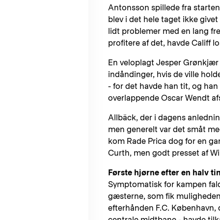
Antonsson spillede fra starten
blev i det hele taget ikke gi
lidt problemer med en lang fr
profitere af det, havde Califf 
En veloplagt Jesper Grønkjæ
indåndinger, hvis de ville ho
- for det havde han tit, og han
overlappende Oscar Wendt afste
Allbäck, der i dagens anledning
men generelt var det småt med
kom Rade Prica dog for en gan
Curth, men godt presset af Wil
Første hjørne efter en halv t
Symptomatisk for kampen faldt 
gæsterne, som fik muligheden 
efterhånden F.C. København, d
centrale midtbane - havde til