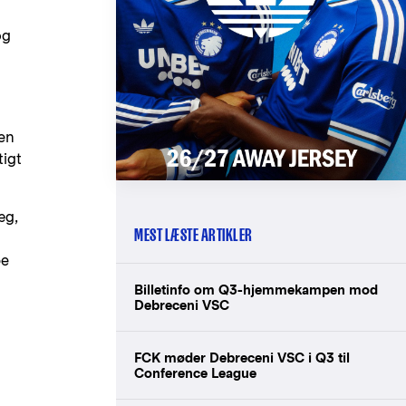
og
den
tigt
æg,
MEST LÆSTE ARTIKLER
pe
Billetinfo om Q3-hjemmekampen mod
Debreceni VSC
FCK møder Debreceni VSC i Q3 til
Conference League
,