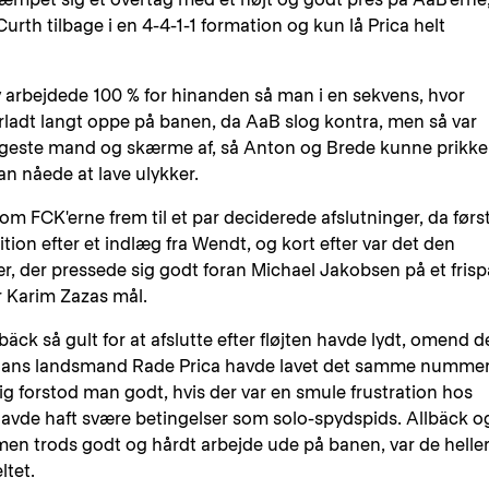
rth tilbage i en 4-4-1-1 formation og kun lå Prica helt
 arbejdede 100 % for hinanden så man i en sekvens, hvor
erladt langt oppe på banen, da AaB slog kontra, men så var
geste mand og skærme af, så Anton og Brede kunne prikke
n nåede at lave ulykker.
m FCK'erne frem til et par deciderede afslutninger, da førs
ion efter et indlæg fra Wendt, og kort efter var det den
 der pressede sig godt foran Michael Jakobsen på et frisp
r Karim Zazas mål.
äck så gult for at afslutte efter fløjten havde lydt, omend d
a hans landsmand Rade Prica havde lavet det samme nummer
g forstod man godt, hvis der var en smule frustration hos
 havde haft svære betingelser som solo-spydspids. Allbäck o
en trods godt og hårdt arbejde ude på banen, var de helle
ltet.