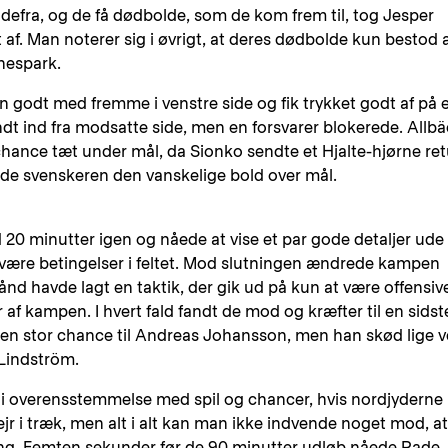
 udefra, og de få dødbolde, som de kom frem til, tog Jesper
 af. Man noterer sig i øvrigt, at deres dødbolde kun bestod 
rnespark.
n godt med fremme i venstre side og fik trykket godt af på 
t ind fra modsatte side, men en forsvarer blokerede. Allb
chance tæt under mål, da Sionko sendte et Hjalte-hjørne ret
de svenskeren den vanskelige bold over mål.
 20 minutter igen og nåede at vise et par gode detaljer ude
ære betingelser i feltet. Mod slutningen ændrede kampen
d havde lagt en taktik, der gik ud på kun at være offensive
 af kampen. I hvert fald fandt de mod og kræfter til en sidst
e i en stor chance til Andreas Johansson, men han skød lige 
 Lindström.
 i overensstemmelse med spil og chancer, hvis nordjyderne
r i træk, men alt i alt kan man ikke indvende noget mod, at
ing. Femten sekunder før de 90 minutter udløb nåede Rade