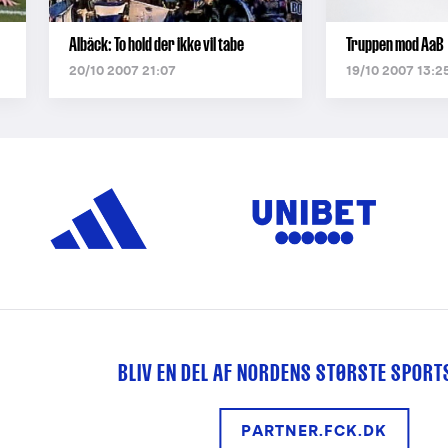
Albäck: To hold der ikke vil tabe
Truppen mod AaB
20/10 2007 21:07
19/10 2007 13:2
BLIV EN DEL AF NORDENS STØRSTE SPOR
PARTNER.FCK.DK