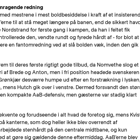
emragende redning
 med mestrene i mest boldbesiddelse i kraft af et insisteren
B'erne til at stå meget længere på banen, end de sikkert hav
de Nordstrand for første gang i kampen, da han i feltet fik
trollerede den, vendte rundt og fyrede hårdt af - for blot at
ere en fantomredning ved at slå bolden væk, inden den gik 
frem til deres første rigtigt gode tilbud, da Nomvethe slog et
 fri af Brede og Anton, men i fri position headede svenskeren
e Grønkjær desværre humpe ud efter en forstrækning i lysken
e, mens Hutch gik over i venstre. Dermed forsvandt den stør
den kompakte AaB-defensiv, men gæsterne var stadig klart
vente og forudseende i alt hvad de foretog sig, mens Kvis
på kanterne, som dog heller ikke blev overrendt af
arbejdede stenhårdt på den centrale midtbane, og kun
ed at gøre sig gældende denne eftermiddag. AaB'erne blev