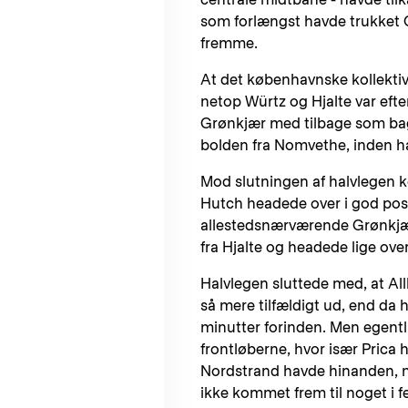
som forlængst havde trukket Cu
fremme.
At det københavnske kollektiv
netop Würtz og Hjalte var eft
Grønkjær med tilbage som ba
bolden fra Nomvethe, inden ha
Mod slutningen af halvlegen ko
Hutch headede over i god posit
allestedsnærværende Grønkjær,
fra Hjalte og headede lige ove
Halvlegen sluttede med, at Allb
så mere tilfældigt ud, end d
minutter forinden. Men egentli
frontløberne, hvor især Prica
Nordstrand havde hinanden, m
ikke kommet frem til noget i fe