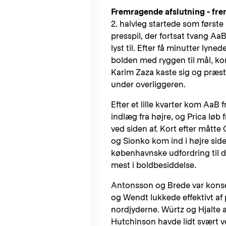
Fremragende afslutning - fr
2. halvleg startede som første
presspil, der fortsat tvang Aa
lyst til. Efter få minutter lyne
bolden med ryggen til mål, kon
Karim Zaza kaste sig og præst
under overliggeren.
Efter et lille kvarter kom AaB 
indlæg fra højre, og Prica løb
ved siden af. Kort efter mått
og Sionko kom ind i højre sid
københavnske udfordring til 
mest i boldbesiddelse.
Antonsson og Brede var konsek
og Wendt lukkede effektivt af 
nordjyderne. Würtz og Hjalte 
Hutchinson havde lidt svært v