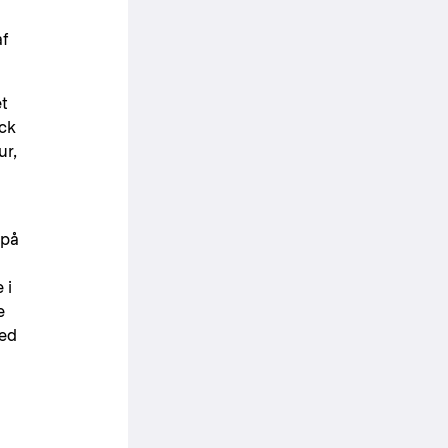
af
et
äck
ur,
 på
 i
e
ved