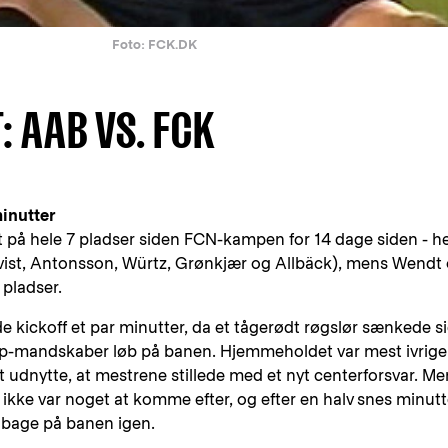
Foto: FCK.DK
 AAB VS. FCK
inutter
på hele 7 pladser siden FCN-kampen for 14 dage siden - he
 (Kvist, Antonsson, Würtz, Grønkjær og Allbäck), mens Wendt
pladser.
 kickoff et par minutter, da et tågerødt røgslør sænkede s
p-mandskaber løb på banen. Hjemmeholdet var mest ivrige 
udnytte, at mestrene stillede med et nyt centerforsvar. Me
er ikke var noget at komme efter, og efter en halv snes minut
tilbage på banen igen.