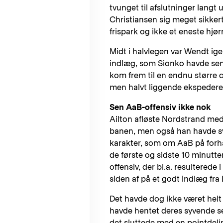
tvunget til afslutninger langt
Christiansen sig meget sikkert
frispark og ikke et eneste hjø
Midt i halvlegen var Wendt ige
indlæg, som Sionko havde send
kom frem til en endnu større 
men halvt liggende ekspedere
Sen AaB-offensiv ikke nok
Ailton afløste Nordstrand med
banen, men også han havde sv
karakter, som om AaB på forhån
de første og sidste 10 minutter
offensiv, der bl.a. resultered
siden af på et godt indlæg fra
Det havde dog ikke været helt
havde hentet deres syvende sej
det sluttede med en pointdel