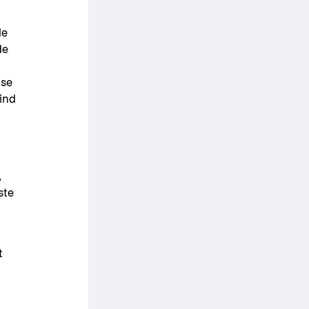
de
de
 se
ind
,
ste
t