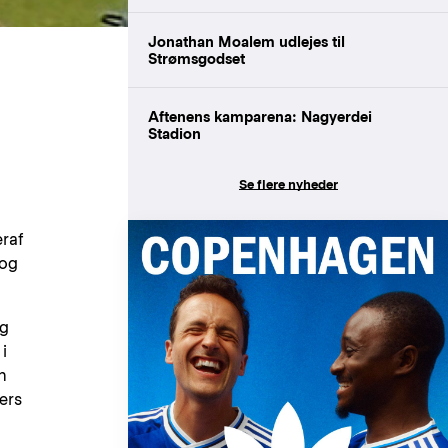
Jonathan Moalem udlejes til
Strømsgodset
Aftenens kamparena: Nagyerdei
Stadion
Se flere nyheder
raf
 og
ig
i
n
ters