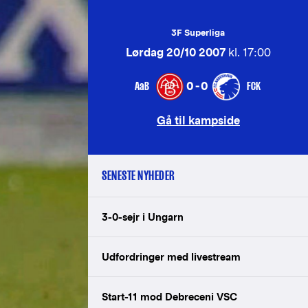
3F Superliga
Lørdag 20/10 2007
kl. 17:00
AaB
FCK
0-0
Gå til kampside
SENESTE NYHEDER
3-0-sejr i Ungarn
Udfordringer med livestream
Start-11 mod Debreceni VSC