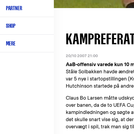
PARTNER
SHOP
KAMPREFERAT:
MERE
20/10 2007 21:00
AaB-offensiv varede kun 10 m
Ståle Solbakken havde ændret 
var 5 nye i startopstillingen
Hutchinson startede på andre 
Claus Bo Larsen måtte udskyde
over banen, da de to UEFA Cu
kampindledningen og søgte at 
det skulle snart vise sig, at d
overvægt i spil, trak man sig 