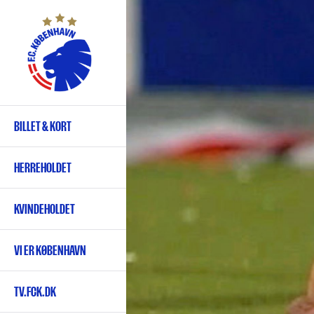
Gå
til
hovedindhold
BILLET & KORT
Primær
navigation
HERREHOLDET
KVINDEHOLDET
VI ER KØBENHAVN
TV.FCK.DK