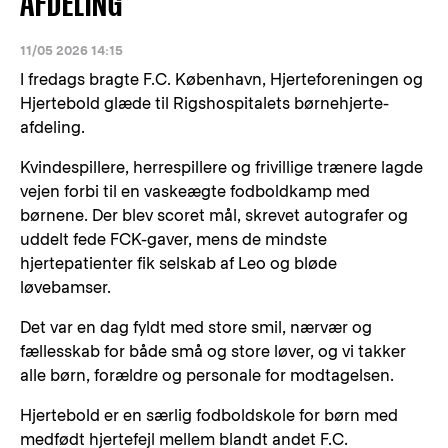
AFDELING
11/05 2026 14:15
I fredags bragte F.C. København, Hjerteforeningen og
Hjertebold glæde til Rigshospitalets børnehjerte-
afdeling.
Kvindespillere, herrespillere og frivillige trænere lagde
vejen forbi til en vaskeægte fodboldkamp med
børnene. Der blev scoret mål, skrevet autografer og
uddelt fede FCK-gaver, mens de mindste
hjertepatienter fik selskab af Leo og bløde
løvebamser.
Det var en dag fyldt med store smil, nærvær og
fællesskab for både små og store løver, og vi takker
alle børn, forældre og personale for modtagelsen.
Hjertebold er en særlig fodboldskole for børn med
medfødt hjertefejl mellem blandt andet F.C.