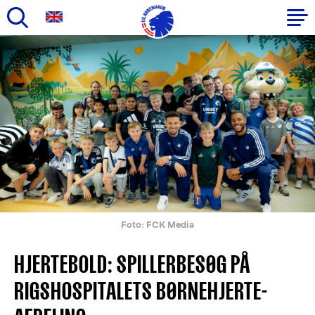
Gå
til
Primær
hovedindhold
navigation
Foto: FCK Media
HJERTEBOLD: SPILLERBESØG PÅ
RIGSHOSPITALETS BØRNEHJERTE-