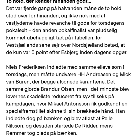
To hold, der kender hinanden godt...
Det var fjerde gang på halvanden måne de to hold
stod over for hinanden, og ikke nok med at
vestjyderne havde revanche til gode for torsdagens
pokalexit – den anden pokalfinalist var pludselig
kommet ubehageligt tæt på i tabellen, for
Vestsjællands sene sejr over Nordsjælland betød, at
de kun var 3 point efter Esbjerg inden dagens opgør.
Niels Frederiksen indledte med samme elleve som i
torsdags, men måtte undvære HH Andreasen og Mick
van Buren, der begge afsonede karantæne. Det
samme gjorde Brandur Olsen, men i det mindste blev
løvernes skadeliste reduceret fra syv til seks på
kampdagen, hvor Mikael Antonsson fik godkendt en
specialfremstillet skinne til sin brækkede hånd. Han
indledte dog på bænken og blev afløst af Pelle
Nilsson, og desuden startede De Ridder, mens
Remmer tog plads på bænken.