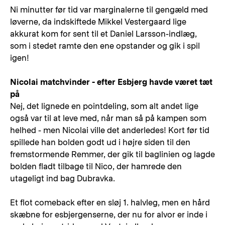
Ni minutter før tid var marginalerne til gengæld med
løverne, da indskiftede Mikkel Vestergaard lige
akkurat kom for sent til et Daniel Larsson-indlæg,
som i stedet ramte den ene opstander og gik i spil
igen!
Nicolai matchvinder - efter Esbjerg havde været tæt
på
Nej, det lignede en pointdeling, som alt andet lige
også var til at leve med, når man så på kampen som
helhed - men Nicolai ville det anderledes! Kort før tid
spillede han bolden godt ud i højre siden til den
fremstormende Remmer, der gik til baglinien og lagde
bolden fladt tilbage til Nico, der hamrede den
utageligt ind bag Dubravka.
Et flot comeback efter en sløj 1. halvleg, men en hård
skæbne for esbjergenserne, der nu for alvor er inde i