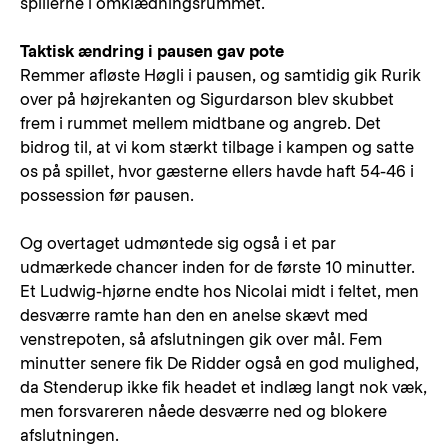
spillerne i omklædningsrummet.
Taktisk ændring i pausen gav pote
Remmer afløste Høgli i pausen, og samtidig gik Rurik
over på højrekanten og Sigurdarson blev skubbet
frem i rummet mellem midtbane og angreb. Det
bidrog til, at vi kom stærkt tilbage i kampen og satte
os på spillet, hvor gæsterne ellers havde haft 54-46 i
possession før pausen.
Og overtaget udmøntede sig også i et par
udmærkede chancer inden for de første 10 minutter.
Et Ludwig-hjørne endte hos Nicolai midt i feltet, men
desværre ramte han den en anelse skævt med
venstrepoten, så afslutningen gik over mål. Fem
minutter senere fik De Ridder også en god mulighed,
da Stenderup ikke fik headet et indlæg langt nok væk,
men forsvareren nåede desværre ned og blokere
afslutningen.