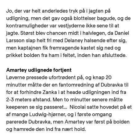
Jo, der var helt anderledes tryk på i jagten på
udligning, men det gav også blottelser bagude, og de
kontramuligheder var vestjyderne ikke sene til at
jagte. Størst blev chancen midt i halvlegen, da Daniel
Larsson slap helt fri med Delaney halsende efter sig,
men kaptajnen fik fremragende kastet sig ned og
prikket bolden fra ham i feltet, inden han afsluttede.
Amartey udlignede fortjent
Løverne pressede ufortrødent på, og knap 20
minutter måtte der en fantomredning af Dubravka til
for at forhindre Zanka i at heade udligningen ind fra
2-3 meters afstand. Men to minutter senere måtte
keeperen se sig passeret… Nicolai satte hovedet på et
af mange Ludwig-hjørner, og i første omgang
parerede Dubravka, men Amartey var først på bolden
og hamrede den ind fra nært hold.