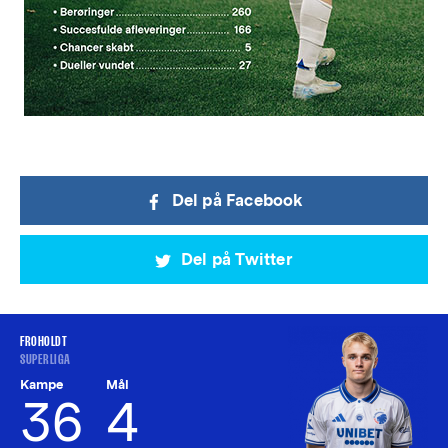
Del på Facebook
Del på Twitter
FROHOLDT
SUPERLIGA
Kampe
Mål
36
4