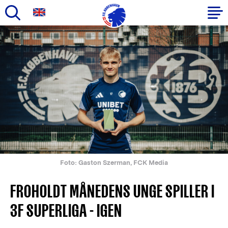
Gå
til
Primær
hovedindhold
navigation
Foto: Gaston Szerman, FCK Media
FROHOLDT MÅNEDENS UNGE SPILLER I
3F SUPERLIGA - IGEN