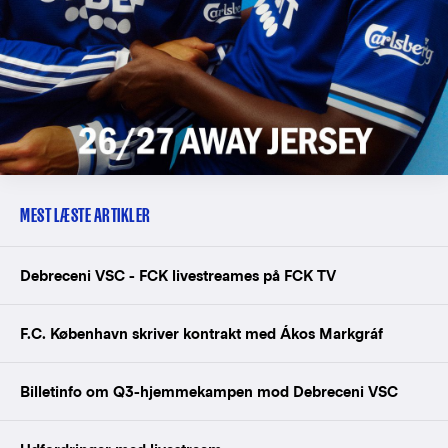
MEST LÆSTE ARTIKLER
Debreceni VSC - FCK livestreames på FCK TV
F.C. København skriver kontrakt med Ákos Markgráf
Billetinfo om Q3-hjemmekampen mod Debreceni VSC