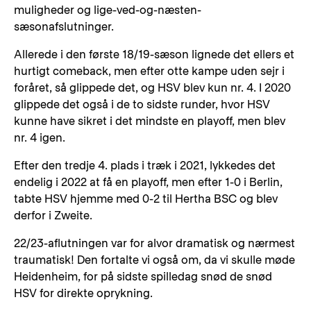
muligheder og lige-ved-og-næsten-
sæsonafslutninger.
Allerede i den første 18/19-sæson lignede det ellers et
hurtigt comeback, men efter otte kampe uden sejr i
foråret, så glippede det, og HSV blev kun nr. 4. I 2020
glippede det også i de to sidste runder, hvor HSV
kunne have sikret i det mindste en playoff, men blev
nr. 4 igen.
Efter den tredje 4. plads i træk i 2021, lykkedes det
endelig i 2022 at få en playoff, men efter 1-0 i Berlin,
tabte HSV hjemme med 0-2 til Hertha BSC og blev
derfor i Zweite.
22/23-aflutningen var for alvor dramatisk og nærmest
traumatisk! Den fortalte vi også om, da vi skulle møde
Heidenheim, for på sidste spilledag snød de snød
HSV for direkte oprykning.