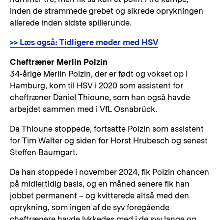
inden de strammede grebet og sikrede oprykningen
allerede inden sidste spillerunde.
>> Læs også: Tidligere møder med HSV
Cheftræner Merlin Polzin
34-årige Merlin Polzin, der er født og vokset op i
Hamburg, kom til HSV i 2020 som assistent for
cheftræner Daniel Thioune, som han også havde
arbejdet sammen med i VfL Osnabrück.
Da Thioune stoppede, fortsatte Polzin som assistent
for Tim Walter og siden for Horst Hrubesch og senest
Steffen Baumgart.
Da han stoppede i november 2024, fik Polzin chancen
på midlertidig basis, og en måned senere fik han
jobbet permanent – og kvitterede altså med den
oprykning, som ingen af de syv foregående
cheftrænere havde lykkedes med i de syv lange og