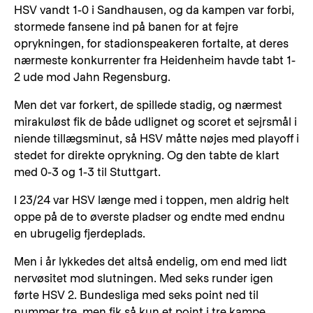
HSV vandt 1-0 i Sandhausen, og da kampen var forbi,
stormede fansene ind på banen for at fejre
oprykningen, for stadionspeakeren fortalte, at deres
nærmeste konkurrenter fra Heidenheim havde tabt 1-
2 ude mod Jahn Regensburg.
Men det var forkert, de spillede stadig, og nærmest
mirakuløst fik de både udlignet og scoret et sejrsmål i
niende tillægsminut, så HSV måtte nøjes med playoff i
stedet for direkte oprykning. Og den tabte de klart
med 0-3 og 1-3 til Stuttgart.
I 23/24 var HSV længe med i toppen, men aldrig helt
oppe på de to øverste pladser og endte med endnu
en ubrugelig fjerdeplads.
Men i år lykkedes det altså endelig, om end med lidt
nervøsitet mod slutningen. Med seks runder igen
førte HSV 2. Bundesliga med seks point ned til
nummer tre, men fik så kun et point i tre kampe,