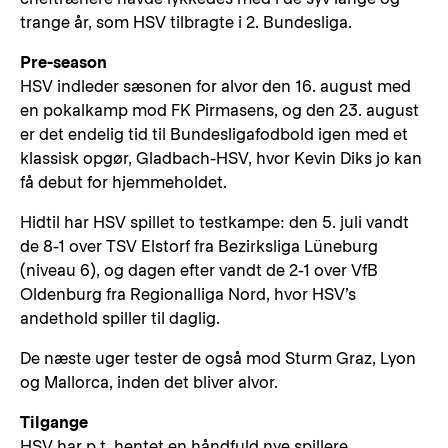
trange år, som HSV tilbragte i 2. Bundesliga.
Pre-season
HSV indleder sæsonen for alvor den 16. august med
en pokalkamp mod FK Pirmasens, og den 23. august
er det endelig tid til Bundesligafodbold igen med et
klassisk opgør, Gladbach-HSV, hvor Kevin Diks jo kan
få debut for hjemmeholdet.
Hidtil har HSV spillet to testkampe: den 5. juli vandt
de 8-1 over TSV Elstorf fra Bezirksliga Lüneburg
(niveau 6), og dagen efter vandt de 2-1 over VfB
Oldenburg fra Regionalliga Nord, hvor HSV’s
andethold spiller til daglig.
De næste uger tester de også mod Sturm Graz, Lyon
og Mallorca, inden det bliver alvor.
Tilgange
HSV har p.t. hentet en håndfuld nye spillere.