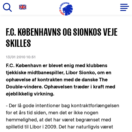
Gå
til
Primær
F.C. KØBENHAVNS OG SIONKOS VEJE
hovedindhold
navigation
SKILLES
13/01 2010 10:51
F.C. København er blevet enig med klubbens
tjekkiske midtbanespiller, Libor Sionko, om en
ophævelse af kontrakten med de danske The
Double-vindere. Ophævelsen træder i kraft med
øjeblikkelig virkning.
- Der lå gode intentioner bag kontraktforlængelsen
for et års tid siden, men det er ikke nogen
hemmelighed, at det har været begrænset med
spilletid til Libor i 2009. Det har naturligvis været