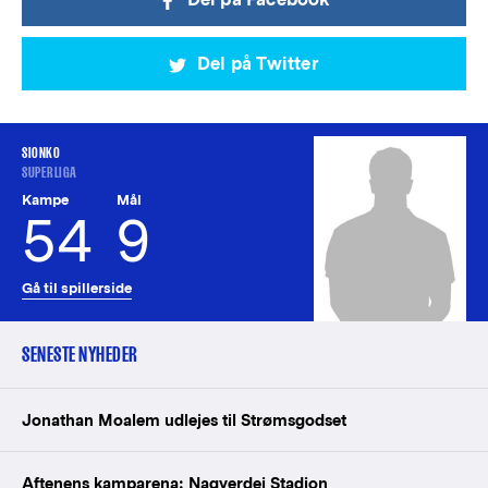
Del på Twitter
SIONKO
SUPERLIGA
Kampe
Mål
54
9
Gå til spillerside
SENESTE NYHEDER
Jonathan Moalem udlejes til Strømsgodset
Aftenens kamparena: Nagyerdei Stadion