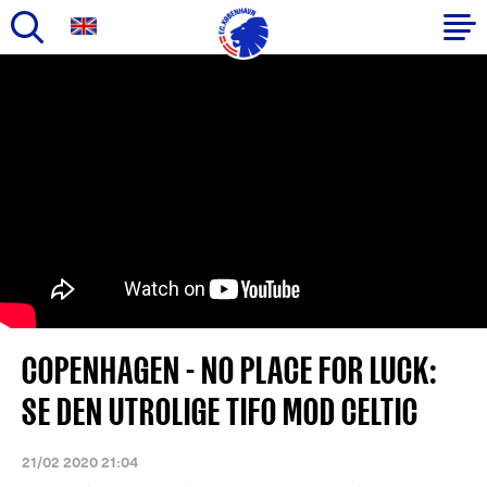
Gå
til
Primær
hovedindhold
navigation
COPENHAGEN - NO PLACE FOR LUCK:
SE DEN UTROLIGE TIFO MOD CELTIC
21/02 2020 21:04