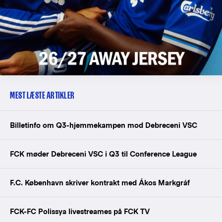
MEST LÆSTE ARTIKLER
Billetinfo om Q3-hjemmekampen mod Debreceni VSC
FCK møder Debreceni VSC i Q3 til Conference League
F.C. København skriver kontrakt med Ákos Markgráf
FCK-FC Polissya livestreames på FCK TV