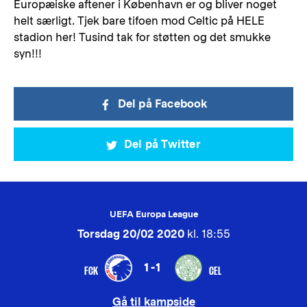
Europæiske aftener i København er og bliver noget
helt særligt. Tjek bare tifoen mod Celtic på HELE
stadion her! Tusind tak for støtten og det smukke
syn!!!
Del på Facebook
Del på Twitter
UEFA Europa League
Torsdag 20/02 2020
kl. 18:55
1-1
FCK
CEL
Gå til kampside