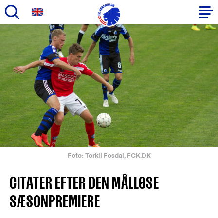
Gå
til
Primær
hovedindhold
navigation
Foto: Torkil Fosdal, FCK.DK
CITATER EFTER DEN MÅLLØSE
SÆSONPREMIERE