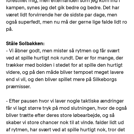
forestillet mig, men efterhånden som jeg kom ind i
kampen, synes jeg det gik bedre og bedre. Det har
været lidt forvirrende her de sidste par dage, men
også superfedt, men nu må der gerne lige falde lidt ro
på.
Ståle Solbakken:
- Vi åbner godt, men mister så rytmen og får svært
ved at spille hurtigt nok rundt. Der er for mange, der
trækker med bolden i stedet for at spille den hurtigt
videre, og på den måde bliver tempoet meget lavere
end vi vil, og den bliver spillet mere på Silkeborgs
præmisser.
- Efter pausen hvor vi laver nogle taktiske ændringer
får vi lagt større tryk på mod slutningen, hvor de også
bliver trætte efter deres store løbearbejde, og så
skaber vi store chancer nok til at vinde. falder lidt ud
af rytmen, har svært ved at spille hurtigt nok, tror det