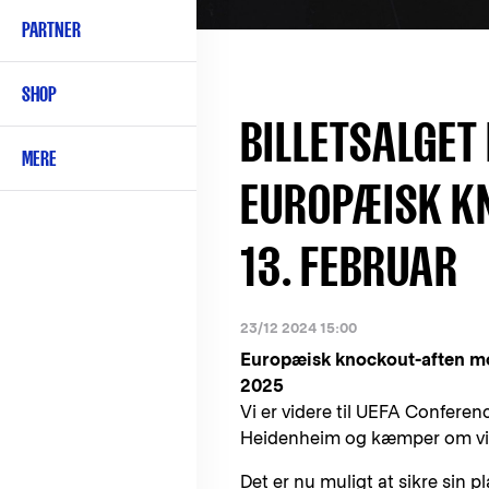
PARTNER
SHOP
BILLETSALGET 
MERE
EUROPÆISK KN
13. FEBRUAR
23/12 2024 15:00
Europæisk knockout-aften mo
2025
Vi er videre til UEFA Conferen
Heidenheim og kæmper om vide
Det er nu muligt at sikre sin p