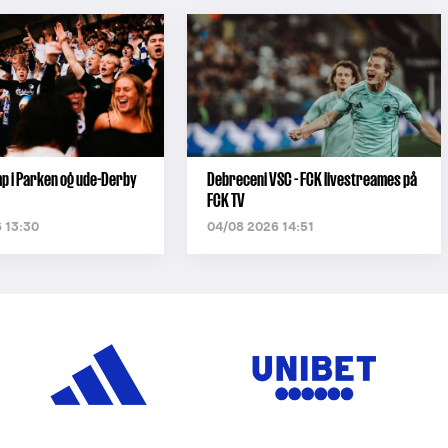
 i Parken og ude-Derby
Debreceni VSC - FCK livestreames på
FCK TV
 13:30
04/08 2026 14:51