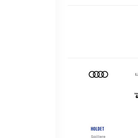
HOLDET
Footer-
Spillere