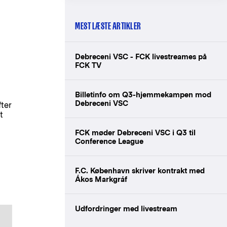
MEST LÆSTE ARTIKLER
Debreceni VSC - FCK livestreames på
FCK TV
Billetinfo om Q3-hjemmekampen mod
Debreceni VSC
fter
t
FCK møder Debreceni VSC i Q3 til
Conference League
F.C. København skriver kontrakt med
Ákos Markgráf
Udfordringer med livestream