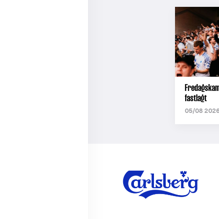
Fredagskamp
fastlagt
05/08 2026