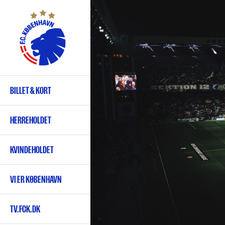
Gå
til
hovedindhold
BILLET & KORT
Primær
navigation
HERREHOLDET
KVINDEHOLDET
VI ER KØBENHAVN
TV.FCK.DK