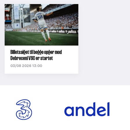
Billetsalget til begge opgør mod
Debreceni VSC er startet
03/08 2026 13:00