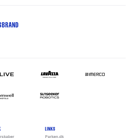
TSBRAND
K
LINKS
rskaber
Parken.dk