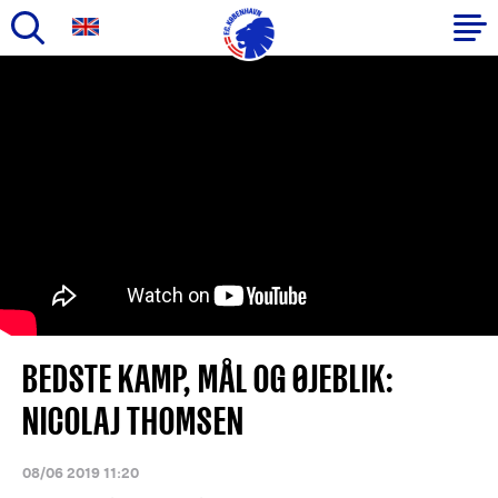
Gå
til
Primær
hovedindhold
navigation
BEDSTE KAMP, MÅL OG ØJEBLIK:
NICOLAJ THOMSEN
08/06 2019 11:20