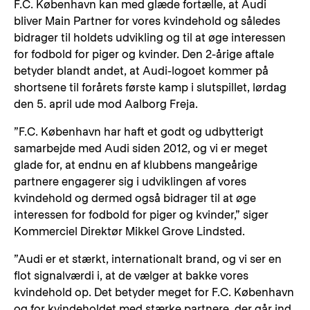
F.C. København kan med glæde fortælle, at Audi
bliver Main Partner for vores kvindehold og således
bidrager til holdets udvikling og til at øge interessen
for fodbold for piger og kvinder. Den 2-årige aftale
betyder blandt andet, at Audi-logoet kommer på
shortsene til forårets første kamp i slutspillet, lørdag
den 5. april ude mod Aalborg Freja.
”F.C. København har haft et godt og udbytterigt
samarbejde med Audi siden 2012, og vi er meget
glade for, at endnu en af klubbens mangeårige
partnere engagerer sig i udviklingen af vores
kvindehold og dermed også bidrager til at øge
interessen for fodbold for piger og kvinder,” siger
Kommerciel Direktør Mikkel Grove Lindsted.
”Audi er et stærkt, internationalt brand, og vi ser en
flot signalværdi i, at de vælger at bakke vores
kvindehold op. Det betyder meget for F.C. København
og for kvindeholdet med stærke partnere, der går ind