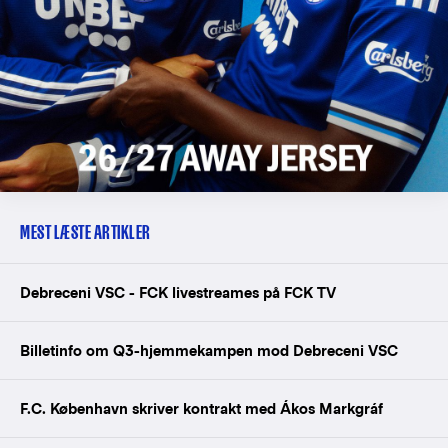
MEST LÆSTE ARTIKLER
Debreceni VSC - FCK livestreames på FCK TV
Billetinfo om Q3-hjemmekampen mod Debreceni VSC
F.C. København skriver kontrakt med Ákos Markgráf