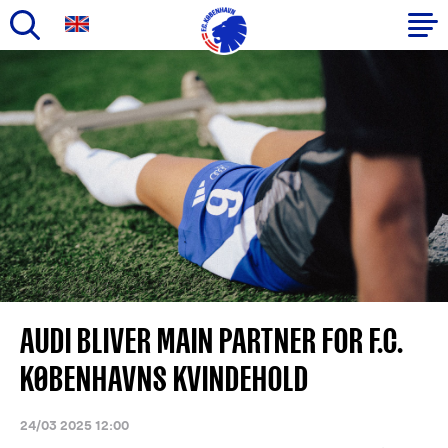
Gå
til
Primær
hovedindhold
navigation
AUDI BLIVER MAIN PARTNER FOR F.C.
KØBENHAVNS KVINDEHOLD
24/03 2025 12:00