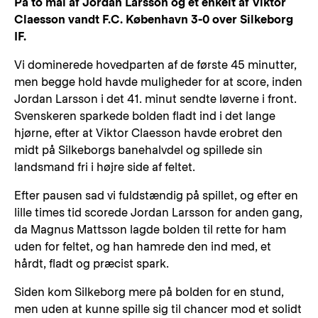
På to mål af Jordan Larsson og et enkelt af Viktor
Claesson vandt F.C. København 3-0 over Silkeborg
IF.
Vi dominerede hovedparten af de første 45 minutter,
men begge hold havde muligheder for at score, inden
Jordan Larsson i det 41. minut sendte løverne i front.
Svenskeren sparkede bolden fladt ind i det lange
hjørne, efter at Viktor Claesson havde erobret den
midt på Silkeborgs banehalvdel og spillede sin
landsmand fri i højre side af feltet.
Efter pausen sad vi fuldstændig på spillet, og efter en
lille times tid scorede Jordan Larsson for anden gang,
da Magnus Mattsson lagde bolden til rette for ham
uden for feltet, og han hamrede den ind med, et
hårdt, fladt og præcist spark.
Siden kom Silkeborg mere på bolden for en stund,
men uden at kunne spille sig til chancer mod et solidt