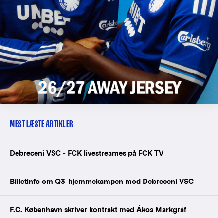
MEST LÆSTE ARTIKLER
Debreceni VSC - FCK livestreames på FCK TV
Billetinfo om Q3-hjemmekampen mod Debreceni VSC
F.C. København skriver kontrakt med Ákos Markgráf