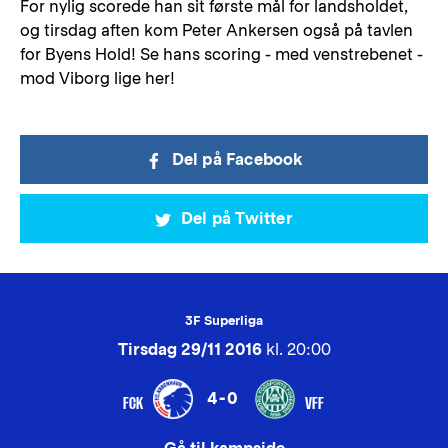
For nylig scorede han sit første mål for landsholdet,
og tirsdag aften kom Peter Ankersen også på tavlen
for Byens Hold! Se hans scoring - med venstrebenet -
mod Viborg lige her!
Del på Facebook
Del på Twitter
3F Superliga
Tirsdag 29/11 2016
kl. 20:00
4-0
FCK
VFF