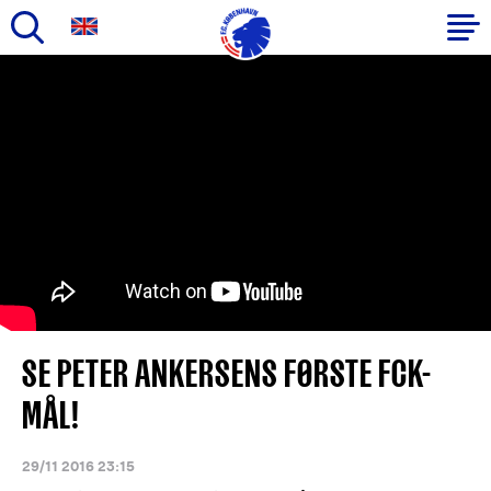
Gå
til
Primær
hovedindhold
navigation
SE PETER ANKERSENS FØRSTE FCK-
MÅL!
29/11 2016 23:15