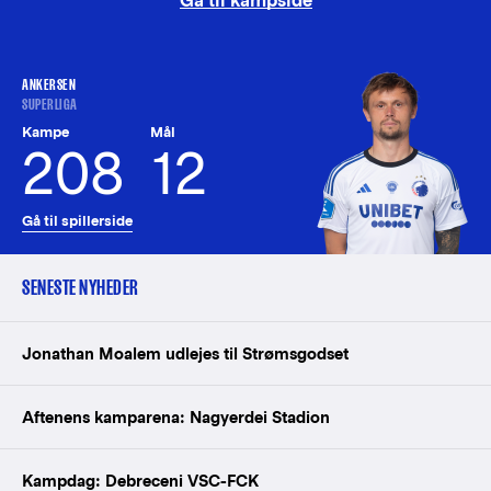
Gå til kampside
ANKERSEN
SUPERLIGA
Kampe
Mål
208
12
Gå til spillerside
SENESTE NYHEDER
Jonathan Moalem udlejes til Strømsgodset
Aftenens kamparena: Nagyerdei Stadion
Kampdag: Debreceni VSC-FCK