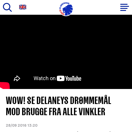
Gå
til
Primær
hovedindhold
navigation
WOW! SE DELANEYS DRØMMEMÅL
MOD BRUGGE FRA ALLE VINKLER
28/09 2016 13:20