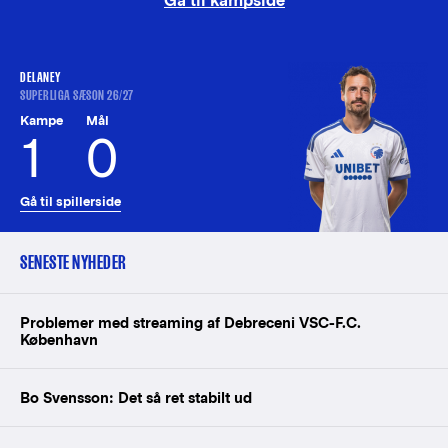
Gå til kampside
DELANEY
SUPERLIGA SÆSON 26/27
Kampe
Mål
1
0
Gå til spillerside
SENESTE NYHEDER
Problemer med streaming af Debreceni VSC-F.C.
København
Bo Svensson: Det så ret stabilt ud