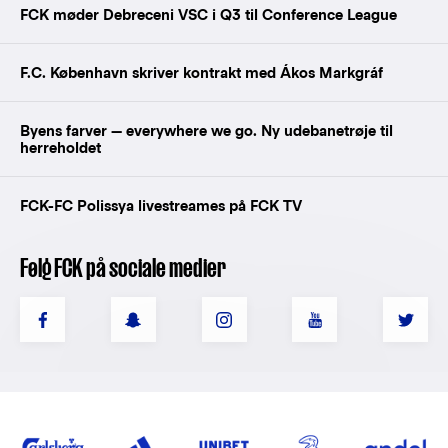
FCK møder Debreceni VSC i Q3 til Conference League
F.C. København skriver kontrakt med Ákos Markgráf
Byens farver — everywhere we go. Ny udebanetrøje til
herreholdet
FCK-FC Polissya livestreames på FCK TV
Følg FCK på sociale medier