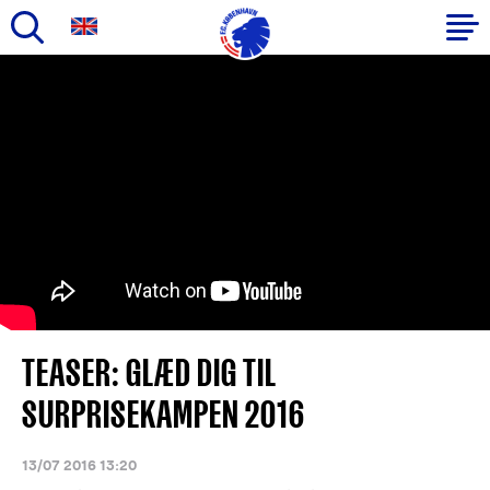
Gå
til
Primær
hovedindhold
navigation
TEASER: GLÆD DIG TIL
SURPRISEKAMPEN 2016
13/07 2016 13:20