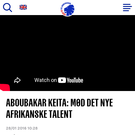
Gå
til
Primær
hovedindhold
navigation
ABOUBAKAR KEITA: MØD DET NYE
AFRIKANSKE TALENT
28/01 2016 10:28