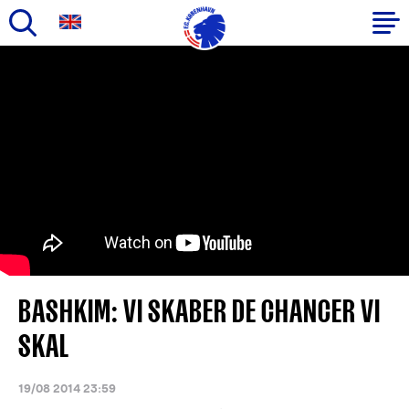
Gå
til
Primær
hovedindhold
navigation
BASHKIM: VI SKABER DE CHANCER VI
SKAL
19/08 2014 23:59