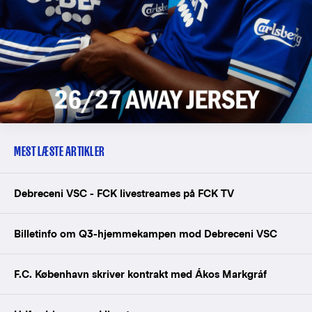
MEST LÆSTE ARTIKLER
Debreceni VSC - FCK livestreames på FCK TV
Billetinfo om Q3-hjemmekampen mod Debreceni VSC
F.C. København skriver kontrakt med Ákos Markgráf