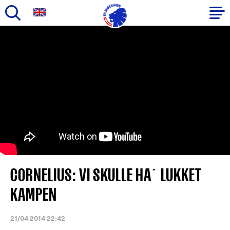
Gå
til
Primær
hovedindhold
navigation
CORNELIUS: VI SKULLE HA´ LUKKET
KAMPEN
21/04 2014 22:42