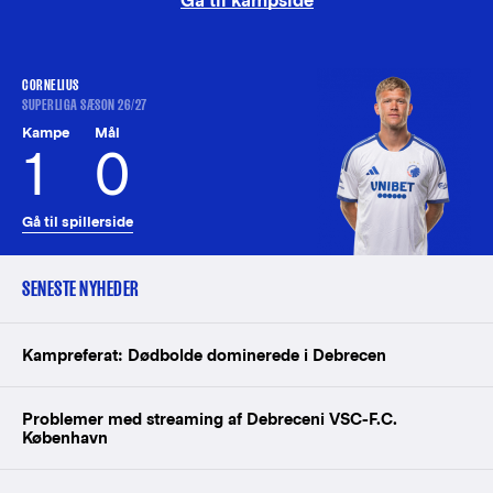
Gå til kampside
CORNELIUS
SUPERLIGA SÆSON 26/27
Kampe
Mål
1
0
Gå til spillerside
SENESTE NYHEDER
Kampreferat: Dødbolde dominerede i Debrecen
Problemer med streaming af Debreceni VSC-F.C.
København