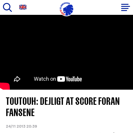
Gå
til
Primær
hovedindhold
navigation
TOUTOUH: DEJLIGT AT SCORE FORAN
FANSENE
24/11 2013 20:39