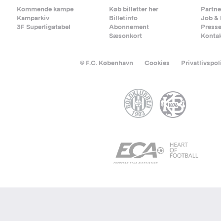
Kommende kampe
Køb billetter her
Partne
Kamparkiv
Billetinfo
Job & 
3F Superligatabel
Abonnement
Press
Sæsonkort
Konta
© F.C. København
Cookies
Privatlivspol