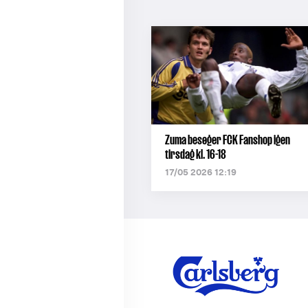
Zuma besøger FCK Fanshop igen
tirsdag kl. 16-18
17/05 2026 12:19