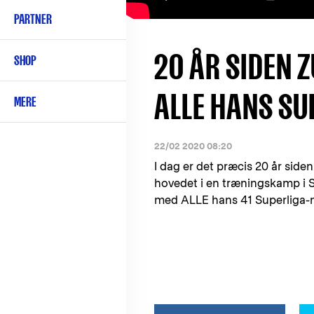
PARTNER
20 ÅR SIDEN 
SHOP
ALLE HANS SU
MERE
22/02 2020 08:20
I dag er det præcis 20 år side
hovedet i en træningskamp i Syd
med ALLE hans 41 Superliga-m