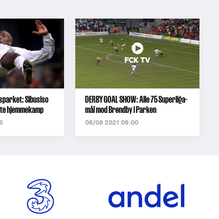
sparket: Sibusiso
DERBY GOAL SHOW: Alle 75 Superliga-
dste hjemmekamp
mål mod Brøndby i Parken
5
08/08 2021 09:00