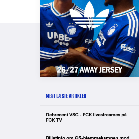
MEST LÆSTE ARTIKLER
Debreceni VSC - FCK livestreames på
FCK TV
Billetinfo om Q3-hjemmekampen mod