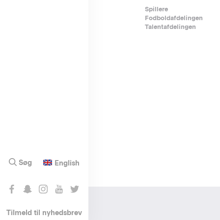
Footer-
Spillere
Fodboldafdelingen
menu
Talentafdelingen
Søg
English
Tilmeld til nyhedsbrev