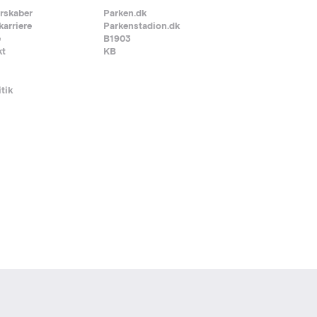
rskaber
Parken.dk
karriere
Parkenstadion.dk
e
B1903
kt
KB
itik