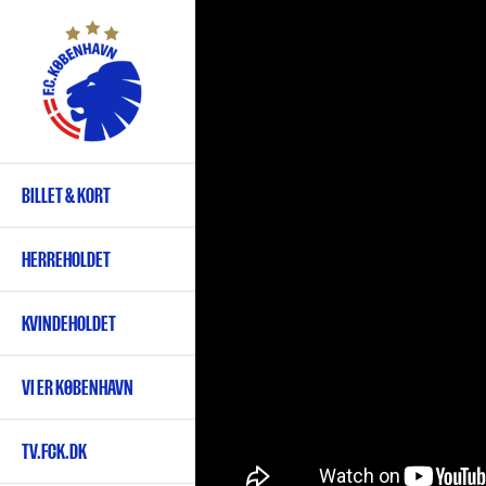
Gå
til
hovedindhold
BILLET & KORT
Primær
navigation
HERREHOLDET
KVINDEHOLDET
VI ER KØBENHAVN
TV.FCK.DK