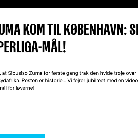
ZUMA KOM TIL KØBENHAVN: S
PERLIGA-MÅL!
n, at Sibusiso Zuma for første gang trak den hvide trøje over
afrika. Resten er historie... Vi fejrer jubilæet med en video
ål for løverne!