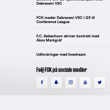
Debreceni VSC
FCK møder Debreceni VSC i Q3 til
Conference League
F.C. København skriver kontrakt med
Ákos Markgráf
Udfordringer med livestream
Følg FCK på sociale medier