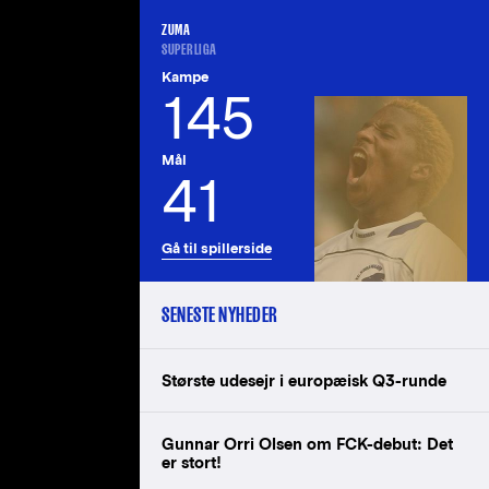
ZUMA
SUPERLIGA
Kampe
145
Mål
41
Gå til spillerside
SENESTE NYHEDER
Største udesejr i europæisk Q3-runde
Gunnar Orri Olsen om FCK-debut: Det
er stort!