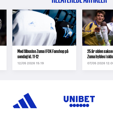
Mød Sibusiso Zuma i FCK Fanshop på
25 år siden sakse
søndag kl. 11-12
Zuma hyldes i si
12/05 2026 15:19
07/05 2026 12:0