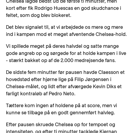
Chelsea lagde bedst ud de første ti minutter, men
kort efter fik Rodrigo Huescas en god skudchance i
feltet, som dog blev blokeret.
Det blev signalet til, at vi arbejdede os mere og mere
ind i kampen mod et meget afventende Chelsea-hold.
Vi spillede meget på deres halvdel og satte mange
gode angreb op og sørgede for at holde kampen i live
- stærkt bakket op af de 2.000 medrejsende fans.
De sidste fem minutter før pausen havde Claesson et
hovedstød efter hjørne lige på Filip Jørgensen i
Chelsea-målet, og lidt efter afværgede Kevin Diks et
farligt kontraløb af Pedro Neto.
Tættere kom ingen af holdene på at score, men vi
kunne se tilbage på en godt gennemført halvleg.
Efter pausen skruede Chelsea op for tempoet og
intensiteten, og efter ti minutter tacklede Kiernan