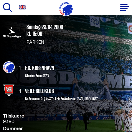
Gå
til
Primær
Søndag 23/04 2000
hovedindhold
kl. 15:00
navigation
PARKEN
1
F.C. KØBENHAVN
Sibusiso Zuma
(37")
4
VEJLE BOLDKLUB
Bo Svensson
(o.g.)
(47")
,
Erik Bo Andersen (54"), (59"), (63")
Tilskuere
9.180
Dommer