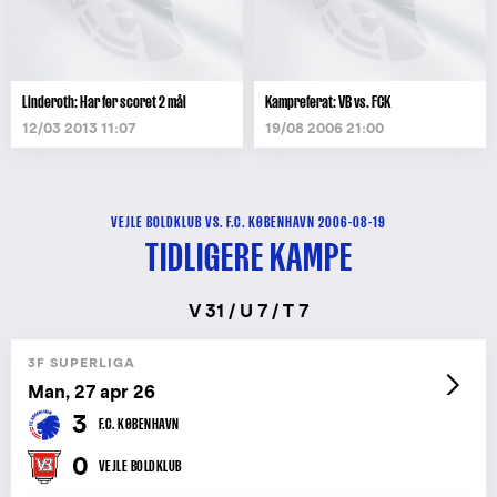
Linderoth: Har før scoret 2 mål
Kampreferat: VB vs. FCK
12/03 2013 11:07
19/08 2006 21:00
VEJLE BOLDKLUB VS. F.C. KØBENHAVN 2006-08-19
TIDLIGERE KAMPE
V 31 / U 7 / T 7
3F SUPERLIGA
Man, 27 apr 26
3
F.C. KØBENHAVN
0
VEJLE BOLDKLUB