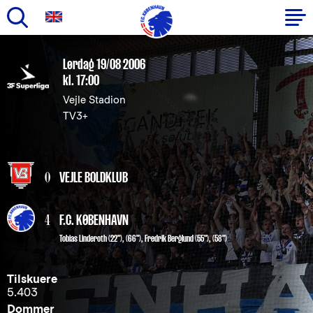
Gå
til
Primær
Lørdag 19/08 2006
hovedindhold
kl. 17:00
navigation
Vejle Stadion
TV3+
0
VEJLE BOLDKLUB
4
F.C. KØBENHAVN
Tobias Linderoth
(22"), (66"),
Fredrik Berglund
(55"), (58")
Tilskuere
5.403
Dommer