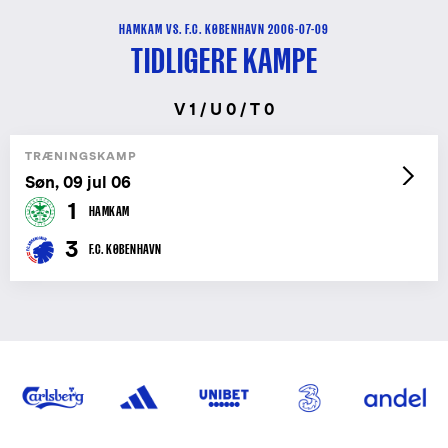
HAMKAM VS. F.C. KØBENHAVN 2006-07-09
TIDLIGERE KAMPE
V 1 / U 0 / T 0
TRÆNINGSKAMP
Søn, 09 jul 06
1
HAMKAM
3
F.C. KØBENHAVN