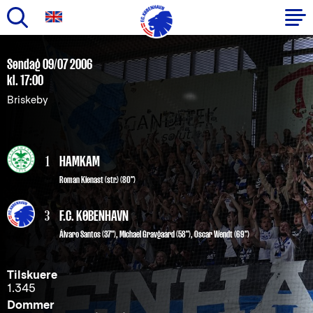
Gå
til
Primær
Søndag 09/07 2006
hovedindhold
kl. 17:00
navigation
Briskeby
1
HAMKAM
Roman Kienast (str.) (80")
3
F.C. KØBENHAVN
Álvaro Santos
(37"),
Michael Gravgaard
(58"),
Oscar Wendt
(69")
Tilskuere
1.345
Dommer