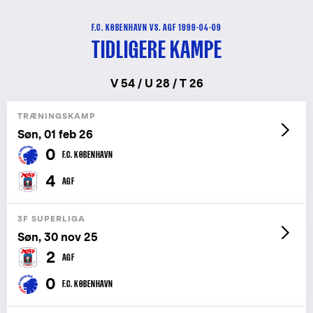
F.C. KØBENHAVN VS. AGF 1999-04-09
TIDLIGERE KAMPE
V 54 / U 28 / T 26
TRÆNINGSKAMP
Søn, 01 feb 26
0
F.C. KØBENHAVN
4
AGF
3F SUPERLIGA
Søn, 30 nov 25
2
AGF
0
F.C. KØBENHAVN