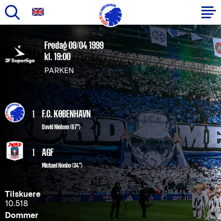
Gå
til
Primær
Fredag 09/04 1999
hovedindhold
kl. 19:00
navigation
PARKEN
1
F.C. KØBENHAVN
David Nielsen
(67")
1
AGF
Michael Nonbo (34")
Tilskuere
10.518
Dommer