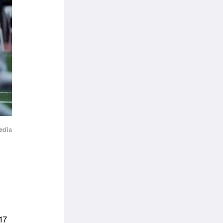
edia
17