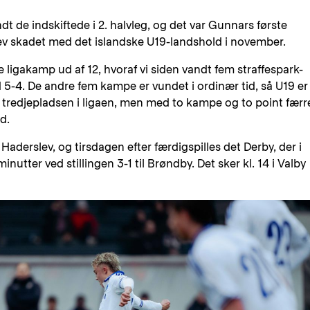
 de indskiftede i 2. halvleg, og det var Gunnars første
ev skadet med det islandske U19-landshold i november.
e ligakamp ud af 12, hvoraf vi siden vandt fem straffespark-
d 5-4. De andre fem kampe er vundet i ordinær tid, så U19 er
 tredjepladsen i ligaen, men med to kampe og to point færr
d.
i Haderslev, og tirsdagen efter færdigspilles det Derby, der i
minutter ved stillingen 3-1 til Brøndby. Det sker kl. 14 i Valby