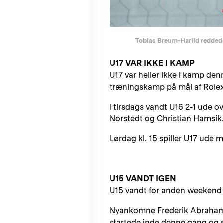
Tobias Breum-Harild reddede 
U17 VAR IKKE I KAMP
U17 var heller ikke i kamp de
træningskamp på mål af Role
I tirsdags vandt U16 2-1 ude o
Norstedt og Christian Hamsik
Lørdag kl. 15 spiller U17 ude 
U15 VANDT IGEN
U15 vandt for anden weekend i
Nyankomne Frederik Abrahams
startede inde denne gang og sc