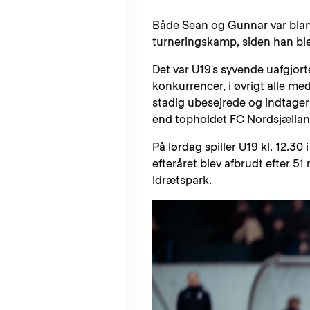
Både Sean og Gunnar var blandt
turneringskamp, siden han bl
Det var U19's syvende uafgjort
konkurrencer, i øvrigt alle me
stadig ubesejrede og indtager
end topholdet FC Nordsjællan
På lørdag spiller U19 kl. 12.30 
efteråret blev afbrudt efter 51 
Idrætspark.