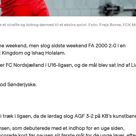
et straffe og bidrog dermed til et ekstra point. Foto: Freja Borne, FCK M
nne weekend, men slog sidste weekend FA 2000 2-0 i en
x Kingdom og Ishaq Holalam.
ver FC Nordsjælland i U16-ligaen, og de mål blev sat ind af L
.
mod Sønderjyske.
 træk i ligaen, da de lørdag slog AGF 3-2 på KB’s kunstbane
en, som debuterede med et indhop for en uge siden,
orede kort før pausen sit første mål for de unge løver, efte