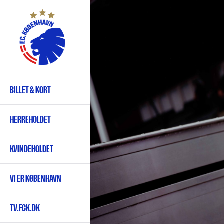
Gå
til
hovedindhold
BILLET & KORT
Primær
navigation
HERREHOLDET
KVINDEHOLDET
VI ER KØBENHAVN
TV.FCK.DK