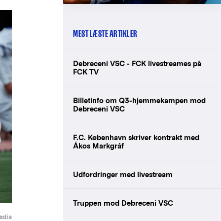
MEST LÆSTE ARTIKLER
Debreceni VSC - FCK livestreames på
FCK TV
Billetinfo om Q3-hjemmekampen mod
Debreceni VSC
F.C. København skriver kontrakt med
Ákos Markgráf
Udfordringer med livestream
Truppen mod Debreceni VSC
edia