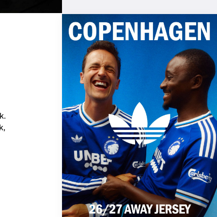
k.
k,