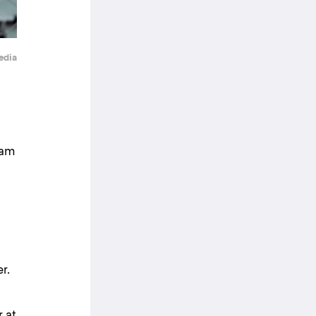
edia
iam
r.
r at