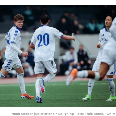
Noah Madsen jubler efter sin udligning. Foto: Freja Borne, FCK M