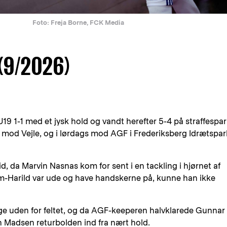
Foto: Freja Borne, FCK Media
(9/2026)
U19 1-1 med et jysk hold og vandt herefter 5-4 på straffespar
y mod Vejle, og i lørdags mod AGF i Frederiksberg Idrætspar
tid, da Marvin Nasnas kom for sent i en tackling i hjørnet af
um-Harild var ude og have handskerne på, kunne han ikke
lige uden for feltet, og da AGF-keeperen halvklarede Gunnar
h Madsen returbolden ind fra nært hold.