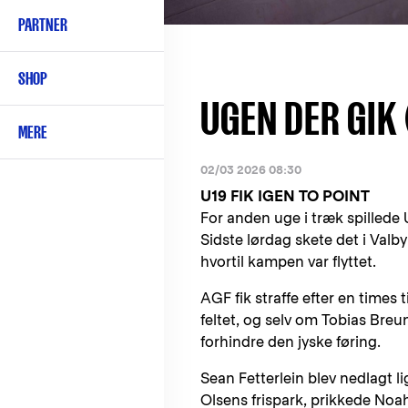
PARTNER
SHOP
UGEN DER GIK 
MERE
02/03 2026 08:30
U19 FIK IGEN TO POINT
For anden uge i træk spillede 
Sidste lørdag skete det i Valb
hvortil kampen var flyttet.
AGF fik straffe efter en times 
feltet, og selv om Tobias Bre
forhindre den jyske føring.
Sean Fetterlein blev nedlagt 
Olsens frispark, prikkede Noa