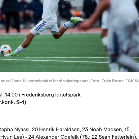
nnar Olsen fik comeback efter sin skadepause. Foto: Freja Borne, FCK M
l. 14.00 i Frederiksberg Idrætspark
r.konk. 5-4)
stapha Nyassi, 20 Henrik Haraldsen, 23 Noah Madsen, 15
yun Lee) - 24 Alexander Odefalk (78.: 22 Sean Fetterlein), 