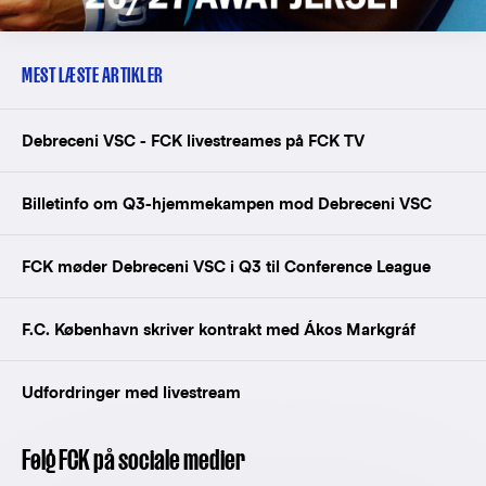
MEST LÆSTE ARTIKLER
Debreceni VSC - FCK livestreames på FCK TV
Billetinfo om Q3-hjemmekampen mod Debreceni VSC
FCK møder Debreceni VSC i Q3 til Conference League
F.C. København skriver kontrakt med Ákos Markgráf
Udfordringer med livestream
Følg FCK på sociale medier