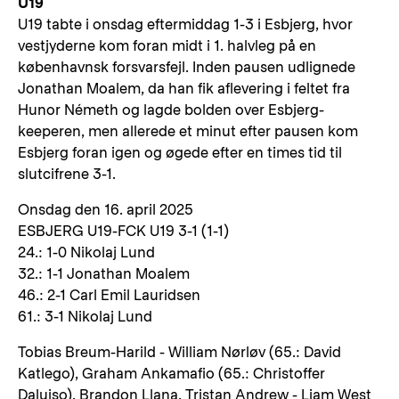
U19
U19 tabte i onsdag eftermiddag 1-3 i Esbjerg, hvor
vestjyderne kom foran midt i 1. halvleg på en
københavnsk forsvarsfejl. Inden pausen udlignede
Jonathan Moalem, da han fik aflevering i feltet fra
Hunor Németh og lagde bolden over Esbjerg-
keeperen, men allerede et minut efter pausen kom
Esbjerg foran igen og øgede efter en times tid til
slutcifrene 3-1.
Onsdag den 16. april 2025
ESBJERG U19-FCK U19 3-1 (1-1)
24.: 1-0 Nikolaj Lund
32.: 1-1 Jonathan Moalem
46.: 2-1 Carl Emil Lauridsen
61.: 3-1 Nikolaj Lund
Tobias Breum-Harild - William Nørløv (65.: David
Katlego), Graham Ankamafio (65.: Christoffer
Daluiso), Brandon Llana, Tristan Andrew - Liam West