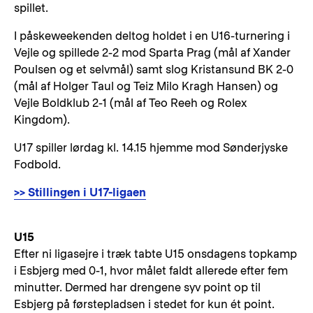
spillet.
I påskeweekenden deltog holdet i en U16-turnering i
Vejle og spillede 2-2 mod Sparta Prag (mål af Xander
Poulsen og et selvmål) samt slog Kristansund BK 2-0
(mål af Holger Taul og Teiz Milo Kragh Hansen) og
Vejle Boldklub 2-1 (mål af Teo Reeh og Rolex
Kingdom).
U17 spiller lørdag kl. 14.15 hjemme mod Sønderjyske
Fodbold.
>> Stillingen i U17-ligaen
U15
Efter ni ligasejre i træk tabte U15 onsdagens topkamp
i Esbjerg med 0-1, hvor målet faldt allerede efter fem
minutter. Dermed har drengene syv point op til
Esbjerg på førstepladsen i stedet for kun ét point.