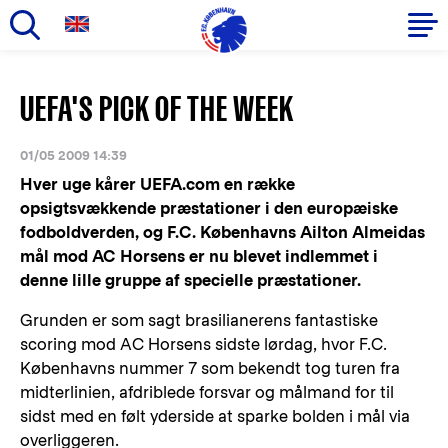
Gå
til
Primær
UEFA'S PICK OF THE WEEK
hovedindhold
navigation
01/05 2009 14:39
Hver uge kårer UEFA.com en række
opsigtsvækkende præstationer i den europæiske
fodboldverden, og F.C. Københavns Ailton Almeidas
mål mod AC Horsens er nu blevet indlemmet i
denne lille gruppe af specielle præstationer.
Grunden er som sagt brasilianerens fantastiske
scoring mod AC Horsens sidste lørdag, hvor F.C.
Københavns nummer 7 som bekendt tog turen fra
midterlinien, afdriblede forsvar og målmand for til
sidst med en følt yderside at sparke bolden i mål via
overliggeren.