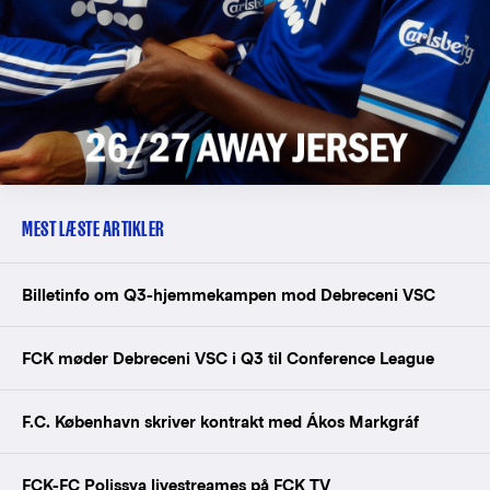
MEST LÆSTE ARTIKLER
Billetinfo om Q3-hjemmekampen mod Debreceni VSC
FCK møder Debreceni VSC i Q3 til Conference League
F.C. København skriver kontrakt med Ákos Markgráf
FCK-FC Polissya livestreames på FCK TV