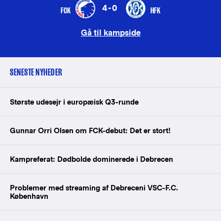
4-0
FCK
HFK
Gå til kampside
SENESTE NYHEDER
Største udesejr i europæisk Q3-runde
Gunnar Orri Olsen om FCK-debut: Det er stort!
Kampreferat: Dødbolde dominerede i Debrecen
Problemer med streaming af Debreceni VSC-F.C.
København