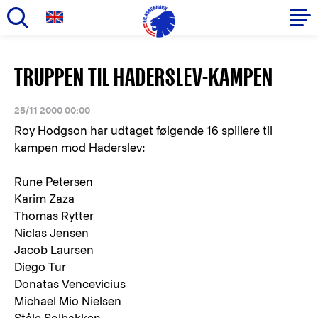
Gå
til
Primær
TRUPPEN TIL HADERSLEV-KAMPEN
hovedindhold
navigation
25/11 2000 00:00
Roy Hodgson har udtaget følgende 16 spillere til
kampen mod Haderslev:
Rune Petersen
Karim Zaza
Thomas Rytter
Niclas Jensen
Jacob Laursen
Diego Tur
Donatas Vencevicius
Michael Mio Nielsen