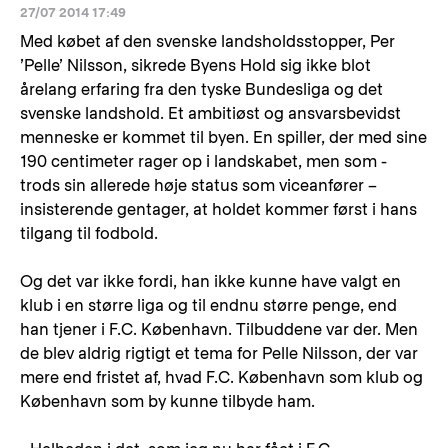
27/07 2014 17:49
Med købet af den svenske landsholdsstopper, Per
’Pelle’ Nilsson, sikrede Byens Hold sig ikke blot
årelang erfaring fra den tyske Bundesliga og det
svenske landshold. Et ambitiøst og ansvarsbevidst
menneske er kommet til byen. En spiller, der med sine
190 centimeter rager op i landskabet, men som -
trods sin allerede høje status som viceanfører –
insisterende gentager, at holdet kommer først i hans
tilgang til fodbold.
Og det var ikke fordi, han ikke kunne have valgt en
klub i en større liga og til endnu større penge, end
han tjener i F.C. København. Tilbuddene var der. Men
de blev aldrig rigtigt et tema for Pelle Nilsson, der var
mere end fristet af, hvad F.C. København som klub og
København som by kunne tilbyde ham.