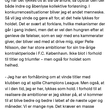
og når det lykkes os at slå de andre, så opstår den dér
både indre og åbenlyse kollektive forløsning. I
konkurrencesituationer bliver jeg et andet menneske.
Så vil jeg vinde og gøre alt for, at det hele lykkes for
holdet. Det er svært at forklare, hvilke mekanismer der
går i gang indeni, men det er vel den hungren efter at
genleve de følelser, som en sejr med ens kammerater
giver, der bliver ved med at drive mig, siger Pelle
Nilsson, der har store ambitioner for sin tre-årige
kontraktperiode i F.C. København. Ikke blot i forhold
til titler og triumfer – men også for holdet som
helhed.
- Jeg har en forhåbning om at vinde titler med
klubben og at spille Champions League. Men også, at
vi i den tid, jeg er her, lykkes som hold. I forhold til at
realisere de ambitioner er jeg sikker på, at vi kommer
til at blive bedre og bedre i løbet af de næste uger og
måneder. Vi er mange nye. Det kræver en masse