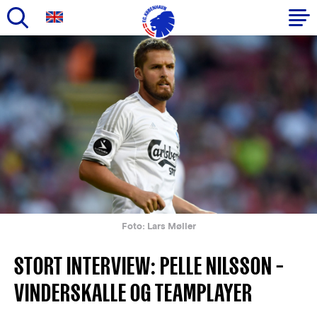
Gå
til
Primær
hovedindhold
navigation
Foto: Lars Møller
STORT INTERVIEW: PELLE NILSSON –
VINDERSKALLE OG TEAMPLAYER