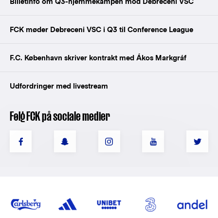
Billetinfo om Q3-hjemmekampen mod Debreceni VSC
FCK møder Debreceni VSC i Q3 til Conference League
F.C. København skriver kontrakt med Ákos Markgráf
Udfordringer med livestream
Følg FCK på sociale medier