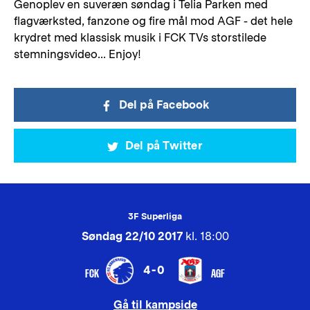
Genoplev en suveræn søndag i Telia Parken med
flagværksted, fanzone og fire mål mod AGF - det hele
krydret med klassisk musik i FCK TVs storstilede
stemningsvideo... Enjoy!
Del på Facebook
Del på Twitter
3F Superliga
Søndag 22/10 2017
kl. 18:00
4-0
FCK
AGF
Gå til kampside