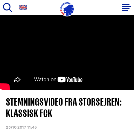
Gå
til
Primær
hovedindhold
navigation
STEMNINGSVIDEO FRA STORSEJREN:
KLASSISK FCK
23/10 2017 11:45