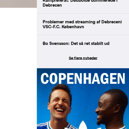
Kampreferat: Dødbolde dominerede i
Debrecen
Problemer med streaming af Debreceni
VSC-F.C. København
Bo Svensson: Det så ret stabilt ud
Se flere nyheder