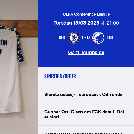
UEFA Conference League
Torsdag 13/03 2025
kl. 21:00
CFC
FCK
1-0
Gå til kampside
SENESTE NYHEDER
Største udesejr i europæisk Q3-runde
Gunnar Orri Olsen om FCK-debut: Det
er stort!