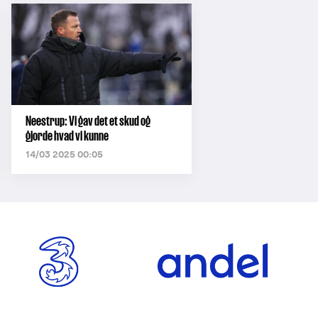
Neestrup: Vi gav det et skud og
gjorde hvad vi kunne
14/03 2025 00:05