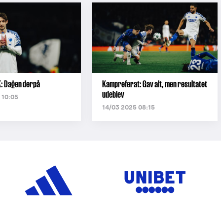
: Dagen derpå
Kampreferat: Gav alt, men resultatet
udeblev
 10:05
14/03 2025 08:15