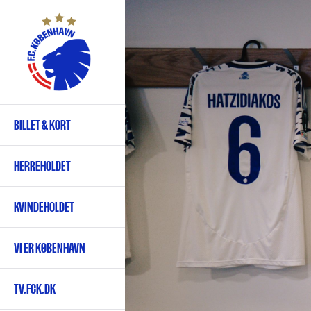
Gå
til
hovedindhold
BILLET & KORT
Primær
navigation
HERREHOLDET
KVINDEHOLDET
VI ER KØBENHAVN
TV.FCK.DK