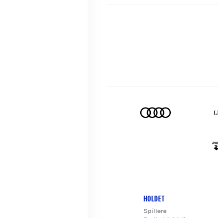
HOLDET
Footer-
Spillere