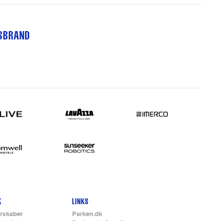
TSBRAND
K
LINKS
rskaber
Parken.dk