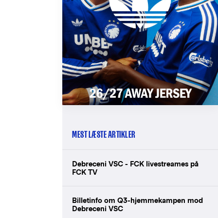
MEST LÆSTE ARTIKLER
Debreceni VSC - FCK livestreames på
FCK TV
Billetinfo om Q3-hjemmekampen mod
Debreceni VSC