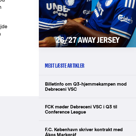
n
ejde
n
MEST LÆSTE ARTIKLER
Billetinfo om Q3-hjemmekampen mod
Debreceni VSC
FCK møder Debreceni VSC i Q3 til
Conference League
F.C. København skriver kontrakt med
Ákos Markgráf