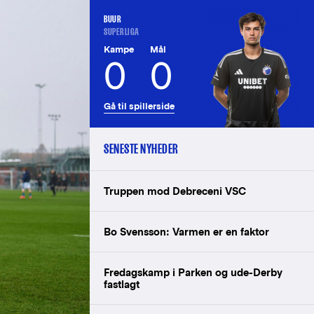
BUUR
SUPERLIGA
Kampe
Mål
0
0
Gå til spillerside
SENESTE NYHEDER
Truppen mod Debreceni VSC
Bo Svensson: Varmen er en faktor
Fredagskamp i Parken og ude-Derby
fastlagt