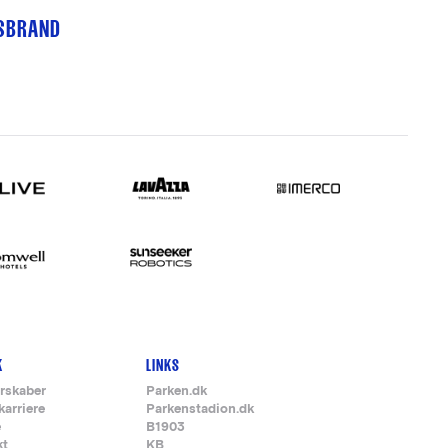
TSBRAND
K
LINKS
rskaber
Parken.dk
karriere
Parkenstadion.dk
e
B1903
kt
KB