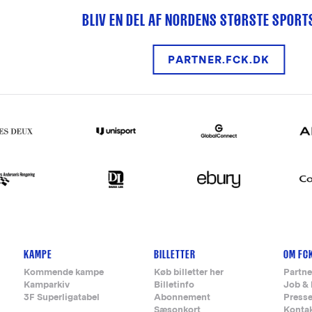
BLIV EN DEL AF NORDENS STØRSTE SPOR
PARTNER.FCK.DK
KAMPE
BILLETTER
OM FC
Kommende kampe
Køb billetter her
Partne
Kamparkiv
Billetinfo
Job & 
3F Superligatabel
Abonnement
Press
Sæsonkort
Konta