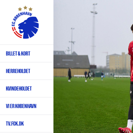
Gå
til
hovedindhold
BILLET & KORT
Primær
navigation
HERREHOLDET
KVINDEHOLDET
VI ER KØBENHAVN
TV.FCK.DK