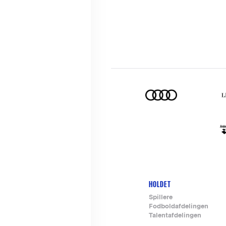
HOLDET
Footer-
Spillere
Fodboldafdelingen
menu
Talentafdelingen