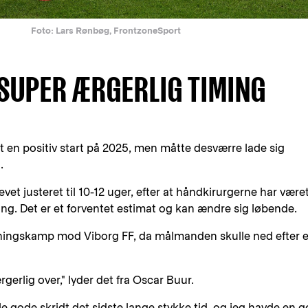
Foto: Lars Rønbøg, FrontzoneSport
SUPER ÆRGERLIG TIMING
t en positiv start på 2025, men måtte desværre lade sig
.
vet justeret til 10-12 uger, efter at håndkirurgerne har være
g. Det er et forventet estimat og kan ændre sig løbende.
æningskamp mod Viborg FF, da målmanden skulle ned efter 
ærgerlig over," lyder det fra Oscar Buur.
gle gode skridt det sidste lange stykke tid, og jeg havde en 