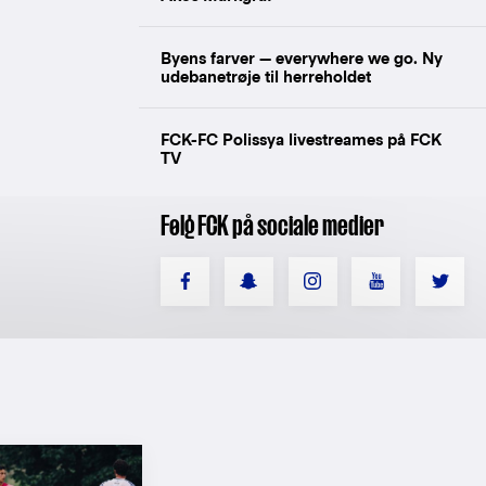
Byens farver — everywhere we go. Ny
udebanetrøje til herreholdet
FCK-FC Polissya livestreames på FCK
TV
Følg FCK på sociale medier