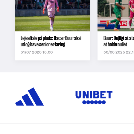
Lejeaftale på plads: Oscar Buur skal
Buur: Dejligt at 
ud og have seniorerfaring
at holde nullet
31/07 2026 18:00
30/06 2025 22:1