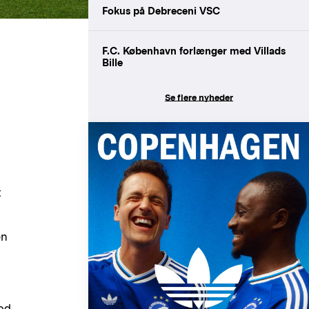
Fokus på Debreceni VSC
F.C. København forlænger med Villads
Bille
Se flere nyheder
t
en
god