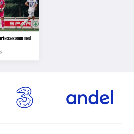
starte sæsonen med
5