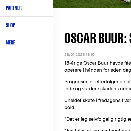
PARTNER
SHOP
OSCAR BUUR: 
MERE
28/01 2025 11:10
18-årige Oscar Buur havde fåe
operere i hånden forleden dag
Prognosen er efterfølgende ble
inde og vurdere skadens omfan
Uheldet skete i fredagens tr
bold.
”Det er jeg selvfølgelig rigtig 
"Jeg føler, at jeg har taget no