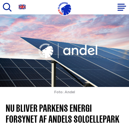
Gå
til
Primær
hovedindhold
navigation
Foto: Andel
NU BLIVER PARKENS ENERGI
FORSYNET AF ANDELS SOLCELLEPARK