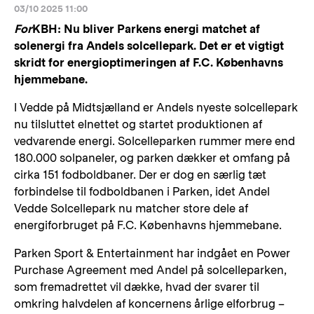
03/10 2025 11:00
For
KBH: Nu bliver Parkens energi matchet af
solenergi fra Andels solcellepark. Det er et vigtigt
skridt for energioptimeringen af F.C. Københavns
hjemmebane.
I Vedde på Midtsjælland er Andels nyeste solcellepark
nu tilsluttet elnettet og startet produktionen af
vedvarende energi. Solcelleparken rummer mere end
180.000 solpaneler, og parken dækker et omfang på
cirka 151 fodboldbaner. Der er dog en særlig tæt
forbindelse til fodboldbanen i Parken, idet Andel
Vedde Solcellepark nu matcher store dele af
energiforbruget på F.C. Københavns hjemmebane.
Parken Sport & Entertainment har indgået en Power
Purchase Agreement med Andel på solcelleparken,
som fremadrettet vil dække, hvad der svarer til
omkring halvdelen af koncernens årlige elforbrug –