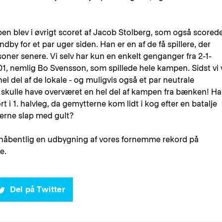
 blev i øvrigt scoret af Jacob Stolberg, som også scorede
 for et par uger siden. Han er en af de få spillere, der
æsoner senere. Vi selv har kun en enkelt genganger fra 2-1-
01, nemlig Bo Svensson, som spillede hele kampen. Sidst vi 
hel del af de lokale - og muligvis også et par neutrale
 skulle have overværet en hel del af kampen fra bænken! H
rt i 1. halvleg, da gemytterne kom lidt i kog efter en batalje
erne slap med gult?
rhåbentlig en udbygning af vores fornemme rekord på
e.
Del på Twitter