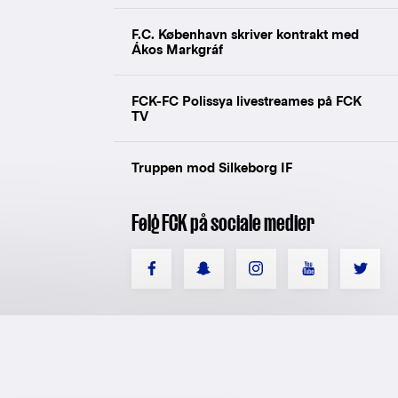
F.C. København skriver kontrakt med
Ákos Markgráf
FCK-FC Polissya livestreames på FCK
TV
Truppen mod Silkeborg IF
Følg FCK på sociale medier