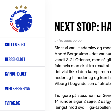
Gå
til
hovedindhold
NEXT STOP: H
24/10 2005 00:00
BILLET & KORT
Primær
Sidst vi var i Haderslev og mød
navigation
André Bergdølmo - det var søn
HERREHOLDET
vandt 3-2 i Odense, men så gik
fald hvis man skal tro resultat
det vist ikke i den kamp, men
KVINDEHOLDET
nederlag til nederlag og kun h
Viborg i begyndelsen af oktob
VI ER KØBENHAVN
Tidligere på sæsonen har Sønd
14 runder siger 2 sejre, 2 uaf
TV.FCK.DK
længst mod syd i liga-tabellen