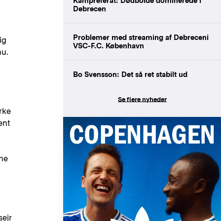
Kampreferat: Dødbolde dominerede i
Debrecen
Problemer med streaming af Debreceni
ig
VSC-F.C. København
nu.
Bo Svensson: Det så ret stabilt ud
Se flere nyheder
rke
ent
ane
a
sejr