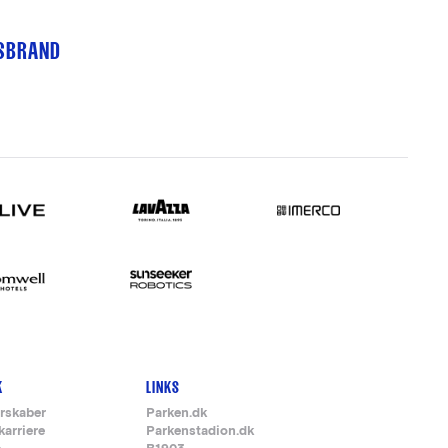
TSBRAND
K
LINKS
rskaber
Parken.dk
karriere
Parkenstadion.dk