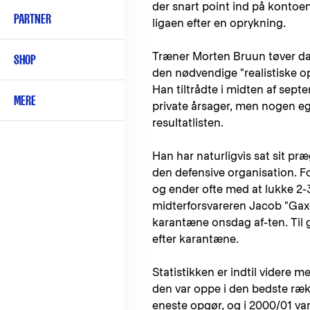
der snart point ind på kontoen
PARTNER
ligaen efter en oprykning.
Træner Morten Bruun tøver da 
SHOP
den nødvendige "realistiske op
Han tiltrådte i midten af sept
MERE
private årsager, men nogen ege
resultatlisten.
Han har naturligvis sat sit pr
den defensive organisation. Fo
og ender ofte med at lukke 2-3
midterforsvareren Jacob "Gax
karantæne onsdag af-ten. Til
efter karantæne.
Statistikken er indtil videre
den var oppe i den bedste rækk
eneste opgør, og i 2000/01 van