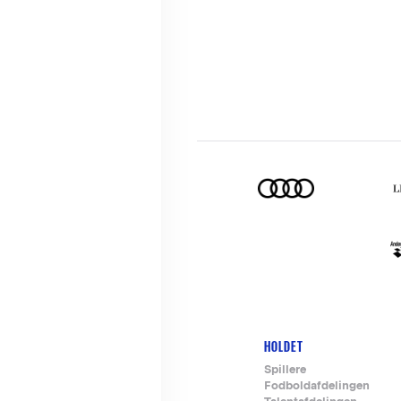
HOLDET
Footer-
Spillere
Fodboldafdelingen
menu