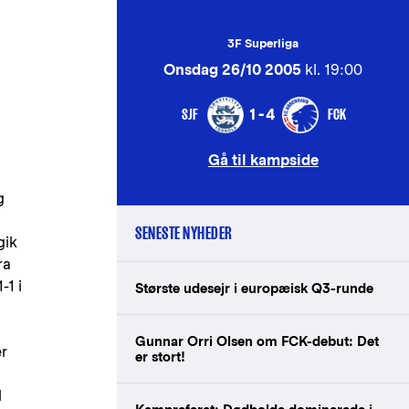
3F Superliga
Onsdag 26/10 2005
kl. 19:00
SJF
FCK
1-4
Gå til kampside
g
SENESTE NYHEDER
gik
ra
-1 i
Største udesejr i europæisk Q3-runde
Gunnar Orri Olsen om FCK-debut: Det
er
er stort!
l