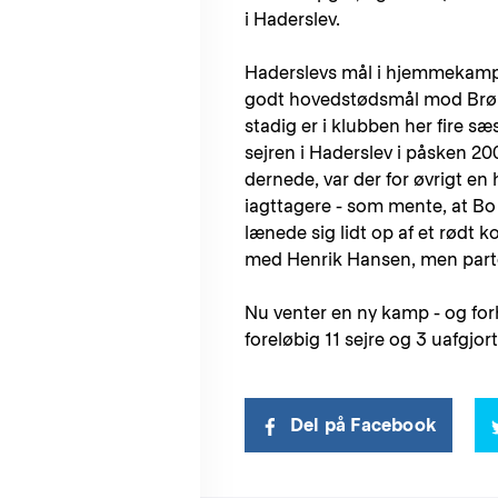
i Haderslev.
Haderslevs mål i hjemmekampen
godt hovedstødsmål mod Brøndby
stadig er i klubben her fire s
sejren i Haderslev i påsken 20
dernede, var der for øvrigt en 
iagttagere - som mente, at Bo
lænede sig lidt op af et rødt ko
med Henrik Hansen, men part
Nu venter en ny kamp - og fo
foreløbig 11 sejre og 3 uafgjort
Del på Facebook