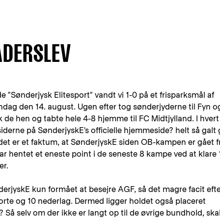
ADERSLEV
e "Sønderjysk Elitesport" vandt vi 1-0 på et frisparksmål af
dag den 14. august. Ugen efter tog sønderjyderne til Fyn o
 de hen og tabte hele 4-8 hjemme til FC Midtjylland. I hvert
siderne på SønderjyskE's officielle hjemmeside? helt så galt 
 det er et faktum, at SønderjyskE siden OB-kampen er gået f
ar hentet et eneste point i de seneste 8 kampe ved at klare 1
er.
erjyskE kun formået at besejre AGF, så det magre facit eft
gjorte og 10 nederlag. Dermed ligger holdet også placeret
? Så selv om der ikke er langt op til de øvrige bundhold, ska