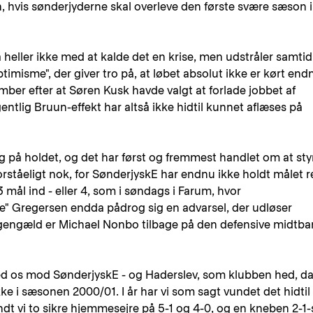
, hvis sønderjyderne skal overleve den første svære sæson i
heller ikke med at kalde det en krise, men udstråler samtid
timisme", der giver tro på, at løbet absolut ikke er kørt end
ember efter at Søren Kusk havde valgt at forlade jobbet af
ntlig Bruun-effekt har altså ikke hidtil kunnet aflæses på
æg på holdet, og det har først og fremmest handlet om at sty
rståeligt nok, for SønderjyskE har endnu ikke holdt målet r
 mål ind - eller 4, som i søndags i Farum, hvor
e" Gregersen endda pådrog sig en advarsel, der udløser
 gengæld er Michael Nonbo tilbage på den defensive midtb
 med os mod SønderjyskE - og Haderslev, som klubben hed, d
e i sæsonen 2000/01. I år har vi som sagt vundet det hidtil
dt vi to sikre hjemmesejre på 5-1 og 4-0, og en kneben 2-1-