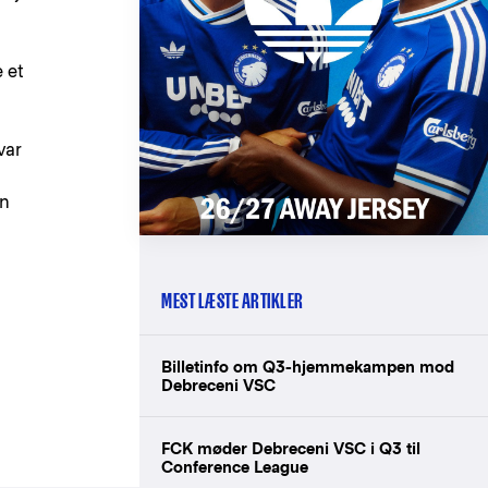
 et
var
an
MEST LÆSTE ARTIKLER
Billetinfo om Q3-hjemmekampen mod
Debreceni VSC
FCK møder Debreceni VSC i Q3 til
Conference League