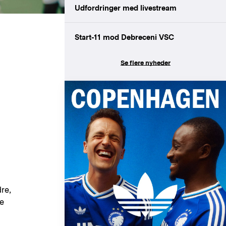
Udfordringer med livestream
Start-11 mod Debreceni VSC
Se flere nyheder
re,
ge