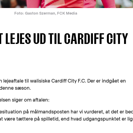
Foto: Gaston Szerman, FCK Media
LEJES UD TIL CARDIFF CITY
 lejeaftale til walisiske Cardiff City F.C. Der er indgået en
r denne sæson.
lsen siger om aftalen:
ituation på målmandsposten har vi vurderet, at det er bed
t være tættere på spilletid, end hvad udgangspunktet er li