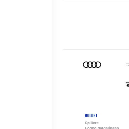
HOLDET
Footer-
Spillere
Fodboldafdelingen