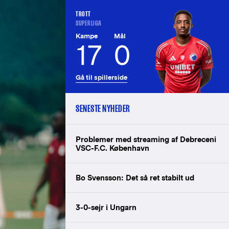
TROTT
SUPERLIGA
Kampe
Mål
17
0
Gå til spillerside
SENESTE NYHEDER
Problemer med streaming af Debreceni
VSC-F.C. København
Bo Svensson: Det så ret stabilt ud
3-0-sejr i Ungarn