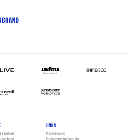
TSBRAND
K
LINKS
rskaber
Parken.dk
karriere
Parkenstadion.dk