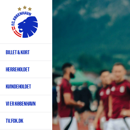
Gå
til
hovedindhold
BILLET & KORT
Primær
navigation
HERREHOLDET
KVINDEHOLDET
VI ER KØBENHAVN
TV.FCK.DK