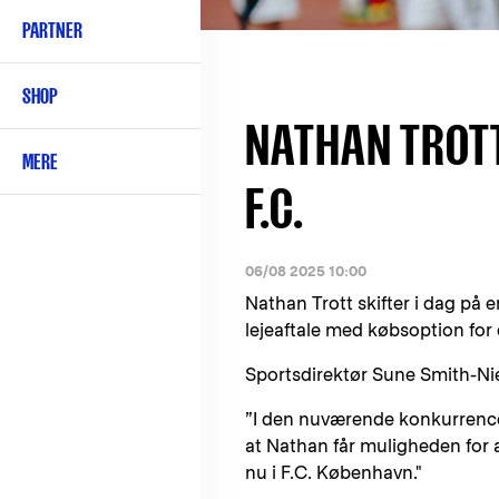
PARTNER
SHOP
NATHAN TROTT 
MERE
F.C.
06/08 2025 10:00
Nathan Trott skifter i dag på en
lejeaftale med købsoption fo
Sportsdirektør Sune Smith-Nie
”I den nuværende konkurrences
at Nathan får muligheden for a
nu i F.C. København."