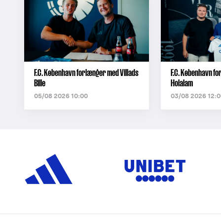
F.C. København forlænger med Villads
F.C. København f
Bille
Holalam
05/08 2026 10:00
03/08 2026 12:0