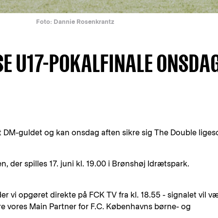
Foto: Dannie Rosenkrantz
SE U17-POKALFINALE ONSDA
t DM-guldet og kan onsdag aften sikre sig The Double lige
, der spilles 17. juni kl. 19.00 i Brønshøj Idrætspark.
vi opgøret direkte på FCK TV fra kl. 18.55 - signalet vil v
ære vores Main Partner for F.C. Københavns børne- og