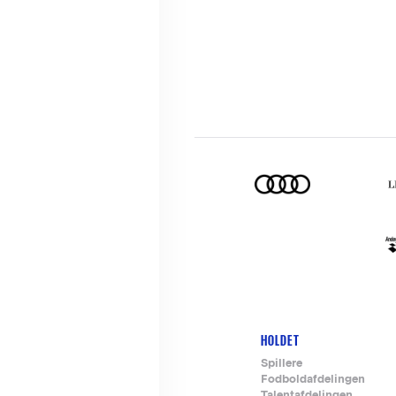
HOLDET
Footer-
Spillere
Fodboldafdelingen
menu
Talentafdelingen