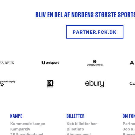
BLIV EN DEL AF NORDENS STØRSTE SPOR
PARTNER.FCK.DK
KAMPE
BILLETTER
OM FC
Kommende kampe
Køb billetter her
Partne
Kamparkiv
Billetinfo
Job & 
3F Superligatabel
Abonnement
Press