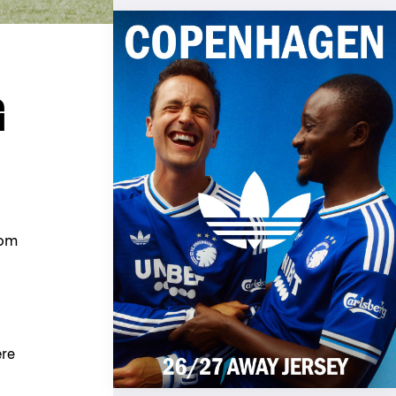
G
som
ære