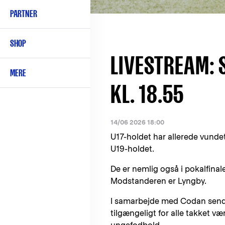
PARTNER
SHOP
LIVESTREAM: 
MERE
KL. 18.55
14/06 2026 18:00
U17-holdet har allerede vunde
U19-holdet.
De er nemlig også i pokalfinalen
Modstanderen er Lyngby.
I samarbejde med Codan sender 
tilgængeligt for alle takket v