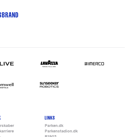
TSBRAND
K
LINKS
rskaber
Parken.dk
karriere
Parkenstadion.dk
e
B1903