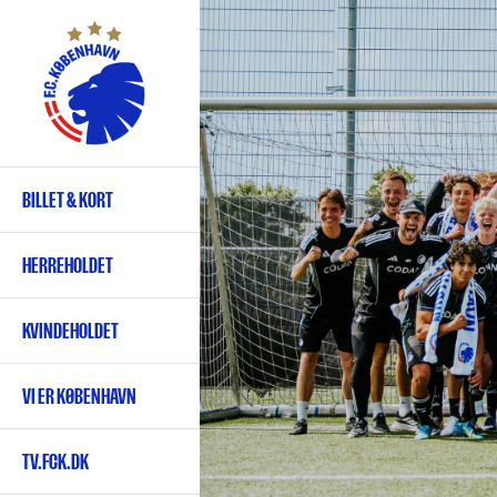
Gå
til
hovedindhold
BILLET & KORT
Primær
navigation
HERREHOLDET
KVINDEHOLDET
VI ER KØBENHAVN
TV.FCK.DK