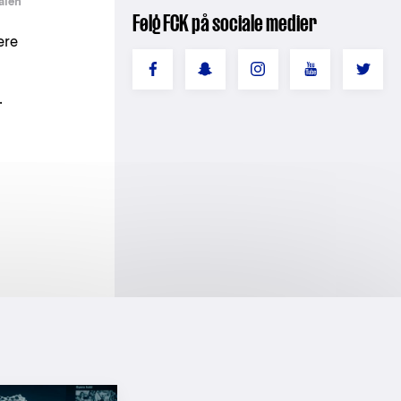
alen
Følg FCK på sociale medier
ere
.