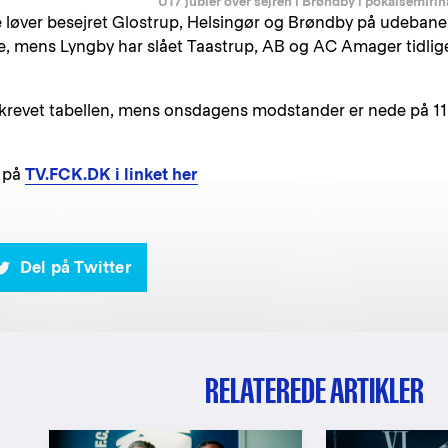
U17 jubler over sejren i Brøndby i pokalsemifin
ge løver besejret Glostrup, Helsingør og Brøndby på udebane
e, mens Lyngby har slået Taastrup, AB og AC Amager tidlig
skrevet tabellen, mens onsdagens modstander er nede på 11
r på
TV.FCK.DK i linket her
Del på Twitter
RELATEREDE ARTIKLER