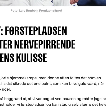
Foto: Lars Rønbøg, FrontzoneSport
: FØRSTEPLADSEN
TER NERVEPIRRENDE
TENS KULISSE
fgjorte hjemmekampe, men denne aften føltes det som en
il sidst sikrede det ene point, som kan blive guld værd, når
o uger.
 på baggrund af, at vi var bagud ved pausen og måtte jage h
astholder vi førstepladsen og kan stadig selv afgøre det hele