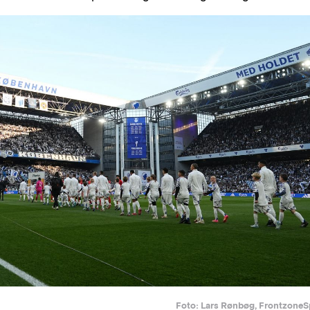
Foto: Lars Rønbøg, FrontzoneS