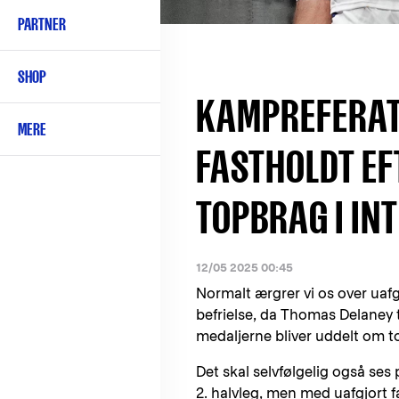
PARTNER
SHOP
KAMPREFERAT
MERE
FASTHOLDT EF
TOPBRAG I IN
12/05 2025 00:45
Normalt ærgrer vi os over ua
befrielse, da Thomas Delaney t
medaljerne bliver uddelt om t
Det skal selvfølgelig også ses
2. halvleg, men med uafgjort f