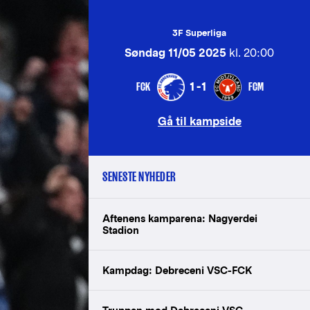
3F Superliga
Søndag 11/05 2025
kl. 20:00
FCK
FCM
1-1
Gå til kampside
SENESTE NYHEDER
Aftenens kamparena: Nagyerdei
Stadion
Kampdag: Debreceni VSC-FCK