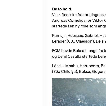
De to hold
Vi skiftede tre fra torsdagen
Andreas Cornelius for Viktor
startede i en ny rolle som an
Ramaj – Huescas, Gabriel, Hatz
Lerager (60.: Claesson), Delan
FCM havde Buksa tilbage fra 
og Denil Castillo startede Da
Lössl – Mbabu, Han-beom, Bech
(73.: Chilufya), Buksa, Gogorza