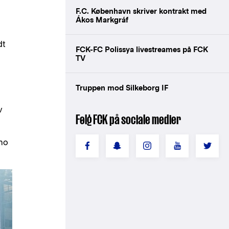
F.C. København skriver kontrakt med
Ákos Markgráf
dt
FCK-FC Polissya livestreames på FCK
TV
Truppen mod Silkeborg IF
v
Følg FCK på sociale medier
ino