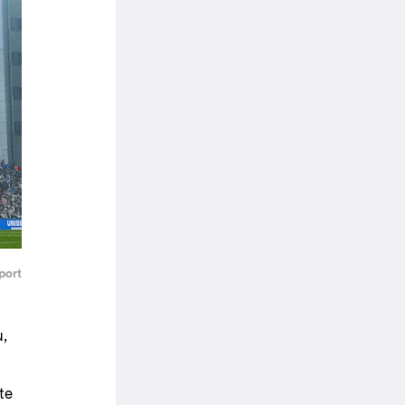
port
u,
te