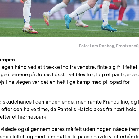
Foto: Lars Rønbøg, FrontzoneS
kampen
egen hånd ved at trække ind fra venstre, finte sig fri i feltet
ige i benene på Jonas Lössl. Det blev fulgt op et par lige-ve
s i halvlegen var det en helt lige kamp med pil opad for
od skudchance i den anden ende, men ramte Franculino, og 
 efter den halve time, da Pantelis Hatzidiakos fra nært hold
efter et hjørnespark.
 hvislede også gennem deres målfelt uden nogen nåede frem
and i feltet, og med ti minutter til pause havde vi efterhånd