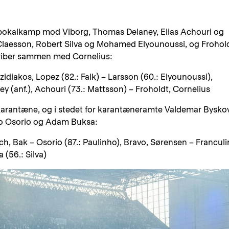
s pokalkamp mod Viborg, Thomas Delaney, Elias Achouri og
 Claesson, Robert Silva og Mohamed Elyounoussi, og Frohol
griber sammen med Cornelius:
idiakos, Lopez (82.: Falk) – Larsson (60.: Elyounoussi),
ey (anf.), Achouri (73.: Mattsson) – Froholdt, Cornelius
karantæne, og i stedet for karantæneramte Valdemar Bysko
rio Osorio og Adam Buksa:
, Bak – Osorio (87.: Paulinho), Bravo, Sørensen – Francul
 (56.: Silva)