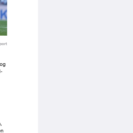
port
 og
d-
i
,
en