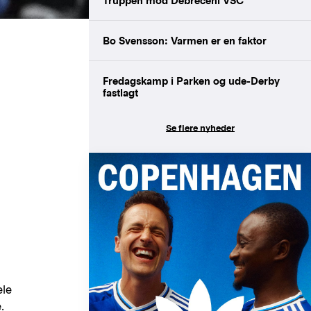
Truppen mod Debreceni VSC
Bo Svensson: Varmen er en faktor
Fredagskamp i Parken og ude-Derby
fastlagt
Se flere nyheder
ele
.