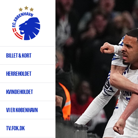
Gå
til
hovedindhold
BILLET & KORT
Primær
navigation
HERREHOLDET
KVINDEHOLDET
VI ER KØBENHAVN
TV.FCK.DK