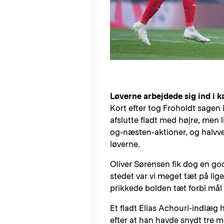
Løverne arbejdede sig ind i 
Kort efter tog Froholdt sagen i 
afslutte fladt med højre, men l
og-næsten-aktioner, og halvvej
løverne.
Oliver Sørensen fik dog en g
stedet var vi meget tæt på lige
prikkede bolden tæt forbi mål 
Et fladt Elias Achouri-indlæg
efter at han havde snydt tre m