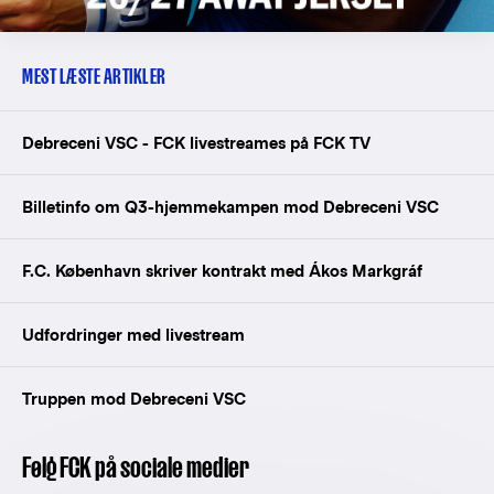
MEST LÆSTE ARTIKLER
Debreceni VSC - FCK livestreames på FCK TV
Billetinfo om Q3-hjemmekampen mod Debreceni VSC
F.C. København skriver kontrakt med Ákos Markgráf
Udfordringer med livestream
Truppen mod Debreceni VSC
Følg FCK på sociale medier