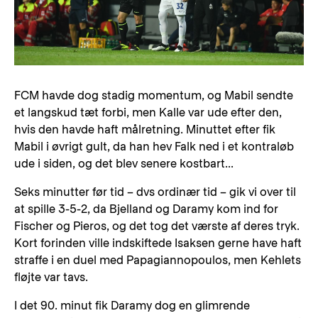
FCM havde dog stadig momentum, og Mabil sendte
et langskud tæt forbi, men Kalle var ude efter den,
hvis den havde haft målretning. Minuttet efter fik
Mabil i øvrigt gult, da han hev Falk ned i et kontraløb
ude i siden, og det blev senere kostbart...
Seks minutter før tid – dvs ordinær tid – gik vi over til
at spille 3-5-2, da Bjelland og Daramy kom ind for
Fischer og Pieros, og det tog det værste af deres tryk.
Kort forinden ville indskiftede Isaksen gerne have haft
straffe i en duel med Papagiannopoulos, men Kehlets
fløjte var tavs.
I det 90. minut fik Daramy dog en glimrende