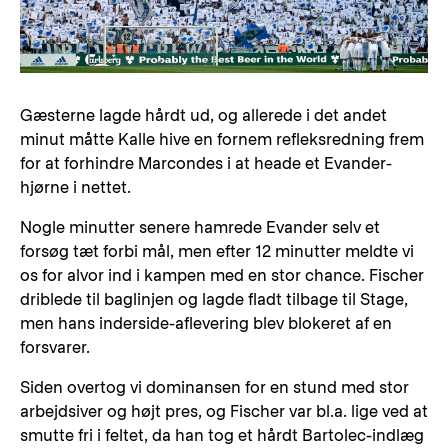
Gæsterne lagde hårdt ud, og allerede i det andet
minut måtte Kalle hive en fornem refleksredning frem
for at forhindre Marcondes i at heade et Evander-
hjørne i nettet.
Nogle minutter senere hamrede Evander selv et
forsøg tæt forbi mål, men efter 12 minutter meldte vi
os for alvor ind i kampen med en stor chance. Fischer
driblede til baglinjen og lagde fladt tilbage til Stage,
men hans inderside-aflevering blev blokeret af en
forsvarer.
Siden overtog vi dominansen for en stund med stor
arbejdsiver og højt pres, og Fischer var bl.a. lige ved at
smutte fri i feltet, da han tog et hårdt Bartolec-indlæg