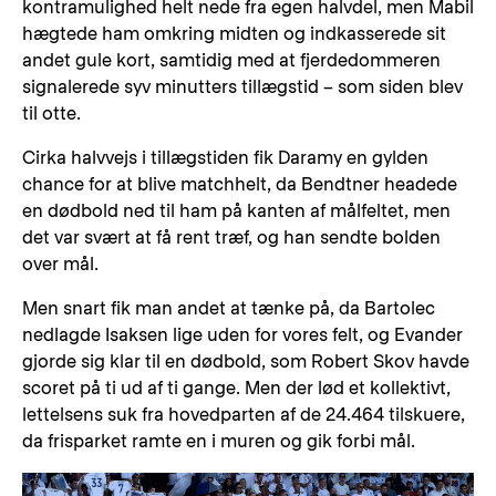
kontramulighed helt nede fra egen halvdel, men Mabil
hægtede ham omkring midten og indkasserede sit
andet gule kort, samtidig med at fjerdedommeren
signalerede syv minutters tillægstid – som siden blev
til otte.
Cirka halvvejs i tillægstiden fik Daramy en gylden
chance for at blive matchhelt, da Bendtner headede
en dødbold ned til ham på kanten af målfeltet, men
det var svært at få rent træf, og han sendte bolden
over mål.
Men snart fik man andet at tænke på, da Bartolec
nedlagde Isaksen lige uden for vores felt, og Evander
gjorde sig klar til en dødbold, som Robert Skov havde
scoret på ti ud af ti gange. Men der lød et kollektivt,
lettelsens suk fra hovedparten af de 24.464 tilskuere,
da frisparket ramte en i muren og gik forbi mål.