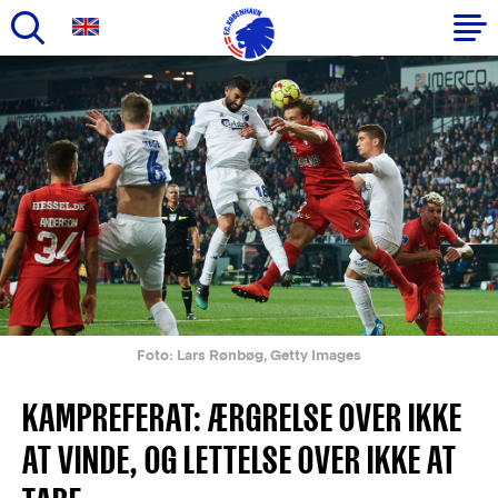
Gå
til
Primær
hovedindhold
navigation
Foto: Lars Rønbøg, Getty Images
KAMPREFERAT: ÆRGRELSE OVER IKKE
AT VINDE, OG LETTELSE OVER IKKE AT